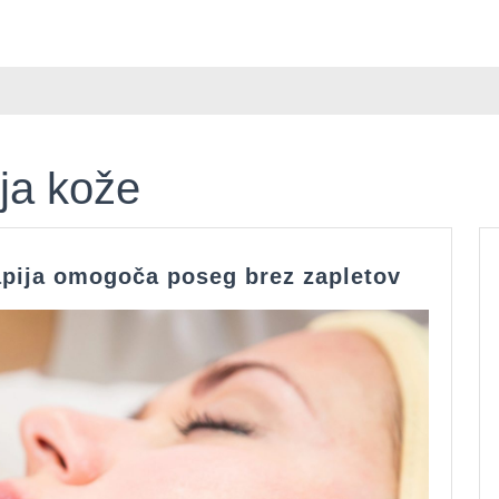
ja kože
Strokov
apija omogoča poseg brez zapletov
opravlje
mezoter
omogoč
poseg
brez
zapletov