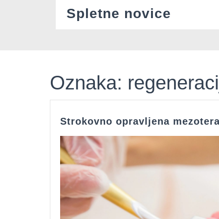
Skip
Spletne novice
to
content
Oznaka:
regeneraci
Strokovno opravljena mezoter