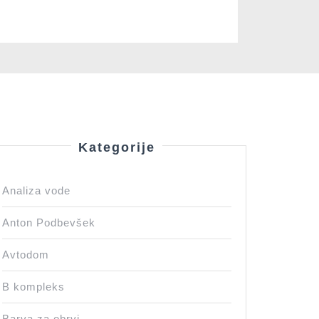
Kategorije
no
na
Analiza vode
apija
a
Anton Podbevšek
Avtodom
B kompleks
Barva za obrvi