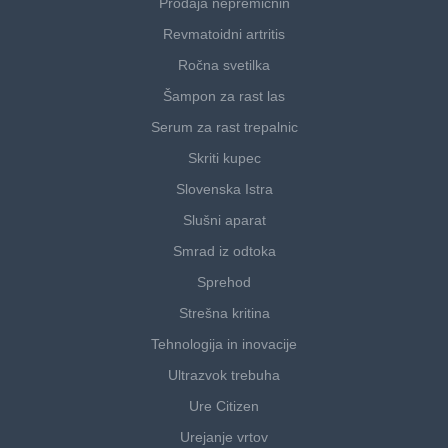
Prodaja nepremičnin
Revmatoidni artritis
Ročna svetilka
Šampon za rast las
Serum za rast trepalnic
Skriti kupec
Slovenska Istra
Slušni aparat
Smrad iz odtoka
Sprehod
Strešna kritina
Tehnologija in inovacije
Ultrazvok trebuha
Ure Citizen
Urejanje vrtov