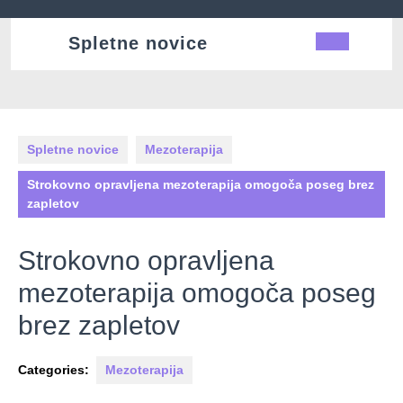
Skip
to
Spletne novice
Ope
content
Butt
Spletne novice
Mezoterapija
Strokovno opravljena mezoterapija omogoča poseg brez
zapletov
Strokovno opravljena
mezoterapija omogoča poseg
brez zapletov
Categories:
Mezoterapija