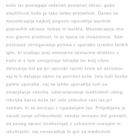
kože ter pomagajo reševati postaran obraz, gube
elastičnost kože je tako lahko preteklost. Danes se
mezoterapija najbolj pogosto uporablja lepotnih
popravkih obraza, telesa in lasišča. Mezoterapija ima
eno glavno prednost, to je njena ne invazivnost. Sam
postopek vbrizgavanja poteka z uporabo izredno tankih
iglic, ki vnašajo prej omenjene sestavine direktno v
kožo in s tem omogočajo hitrejše ter bolj ciljno
delovanje kot pa pri uporabi raznih krem ali serumov,
saj le ti delujejo samo na površini kože. Ima tudi široko
paleto uporabe, saj se lahko uporablja tudi za
zmanjšanje celulita, odstranjevanje maščobnih oblog,
izboljša barvo kože ter celo stimulira rast las pri
osebah, ki se soočajo z izpadanjem las. Priljubljena je
zaradi svoje učinkovitosti, vendar moramo biti previdni,
da poseg opravi strokovnjak z ustreznim znanjem in
izkušnjami, saj nenazadnje le gre za medicinski