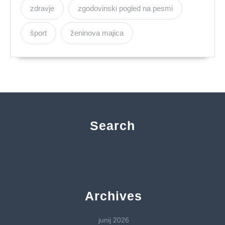
zdravje
zgodovinski pogled na pesmi
šport
ženinova majica
Search
Archives
junij 2026