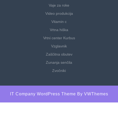
Vaje za roke
Video produkcija
Vitamin c
Vrtna hiška
Vrtni center Kurbus
Vzglavnik
Zaščitna obutev
Zunanja senčila
Zvočniki
IT Company WordPress Theme
By VWThemes
Scroll
Up