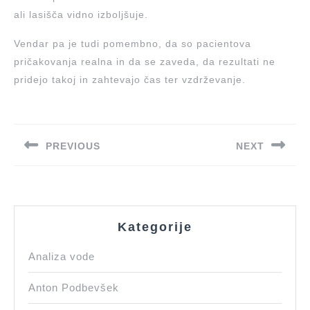
ali lasišča vidno izboljšuje.
Vendar pa je tudi pomembno, da so pacientova
pričakovanja realna in da se zaveda, da rezultati ne
pridejo takoj in zahtevajo čas ter vzdrževanje.
Navigacija
prispevka
PREVIOUS
NEXT
Previous
Next
post:
post:
Kategorije
Analiza vode
Anton Podbevšek