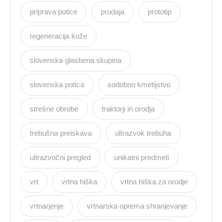
priprava potice
prodaja
prototip
regeneracija kože
slovenska glasbena skupina
slovenska potica
sodobno kmetijstvo
strešne obrobe
traktorji in orodja
trebušna preiskava
ultrazvok trebuha
ultrazvočni pregled
unikatni predmeti
vrt
vrtna hiška
vrtna hiška za orodje
vrtnarjenje
vrtnarska oprema shranjevanje