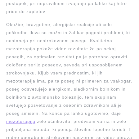
postopek, pri nepravilnem izvajanju pa lahko kaj hitro
pride do zapletov.
Okužbe, brazgotine, alergijske reakcije ali celo
poškodbe tkiva so možni in žal kar pogosti problemi, ki
nastanejo pri nestrokovnem posegu. Kvalitetna
mezoterapija pokaže vidne rezultate že po nekaj
posegih, za optimalen rezultat pa je potrebno opraviti
določeno serijo posegov, seveda pri usposobljenem
strokovnjaku. Kljub vsem prednostim, ki jih
mezoterapija ima, pa ta poseg ni primeren za vsakogar,
poseg odsvetujejo alergikom, sladkornim bolnikom in
bolnikom z avtoimunsko boleznijo, tem skupinam
svetujejo posvetovanje z osebnim zdravnikom ali je
poseg smiseln. Na koncu pa lahko ugotovimo, daje
mezoterapija
zelo učinkovita, predvsem varna in zelo
priljubljena metoda, ki ponuja številne lepotne koristi. T
redno uporabo in strokovnim nadzorom se videz obraza