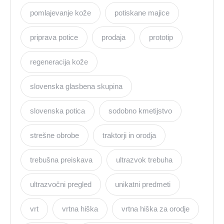
pomlajevanje kože
potiskane majice
priprava potice
prodaja
prototip
regeneracija kože
slovenska glasbena skupina
slovenska potica
sodobno kmetijstvo
strešne obrobe
traktorji in orodja
trebušna preiskava
ultrazvok trebuha
ultrazvočni pregled
unikatni predmeti
vrt
vrtna hiška
vrtna hiška za orodje