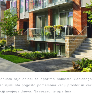
dopusta raje odloči za apartma namesto klasičnega
med njimi sta pogosto pomembna večji prostor in več
zaciji svojega dneva. Navsezadnje apartma…