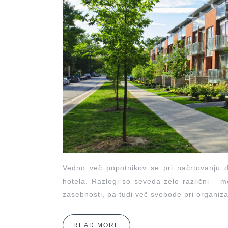
Vedno več popotnikov se pri načrtovanju 
hotela. Razlogi so seveda zelo različni – 
zasebnosti, pa tudi več svobode pri organi
READ
READ MORE