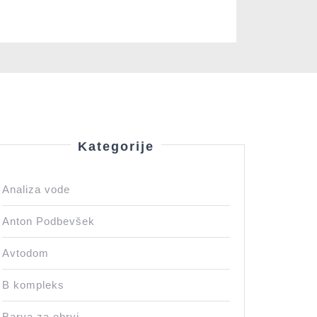
Kategorije
Analiza vode
Anton Podbevšek
Avtodom
B kompleks
Barva za obrvi