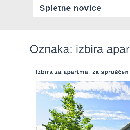
Skip
Spletne novice
to
content
Oznaka:
izbira apa
Izbira za apartma, za sproščen