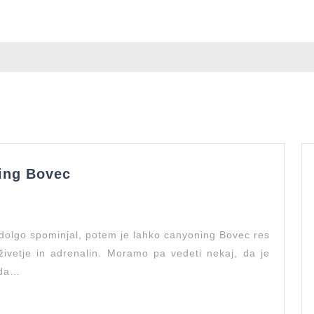
Adrenalinsko
ning Bovec
doživetje
canyoning
Bovec
o dolgo spominjal, potem je lahko canyoning Bovec res
živetje in adrenalin. Moramo pa vedeti nekaj, da je
 da…