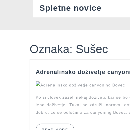
Skip
Spletne novice
to
content
Oznaka:
Sušec
Adrenalinsko doživetje canyo
Ko si človek zaželi nekaj doživeti, kar se b
lepo doživetje. Tukaj se združi, narava, do
dobro, če se odločimo za canyoning Bovec,
READ
READ MORE