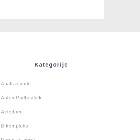
Kategorije
Analiza vode
Anton Podbevšek
Avtodom
B kompleks
Barva za obrvi