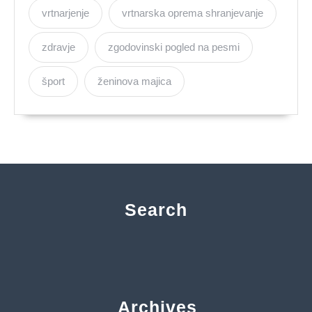
vrtnarjenje
vrtnarska oprema shranjevanje
zdravje
zgodovinski pogled na pesmi
šport
ženinova majica
Search
Archives