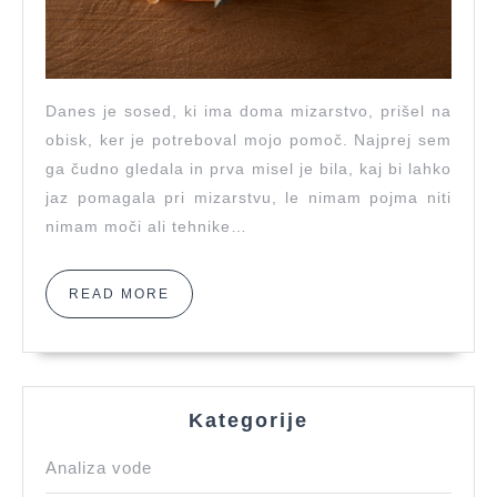
Danes je sosed, ki ima doma mizarstvo, prišel na
obisk, ker je potreboval mojo pomoč. Najprej sem
ga čudno gledala in prva misel je bila, kaj bi lahko
jaz pomagala pri mizarstvu, le nimam pojma niti
nimam moči ali tehnike…
READ
READ MORE
MORE
Kategorije
Analiza vode