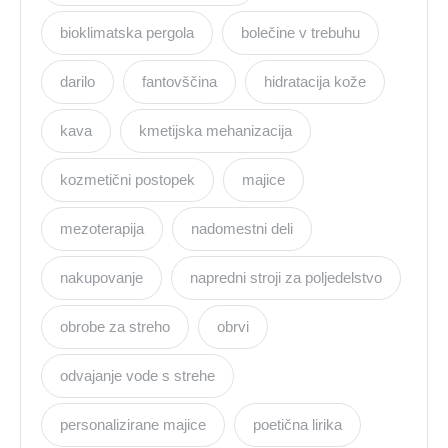
bioklimatska pergola
bolečine v trebuhu
darilo
fantovščina
hidratacija kože
kava
kmetijska mehanizacija
kozmetični postopek
majice
mezoterapija
nadomestni deli
nakupovanje
napredni stroji za poljedelstvo
obrobe za streho
obrvi
odvajanje vode s strehe
personalizirane majice
poetična lirika