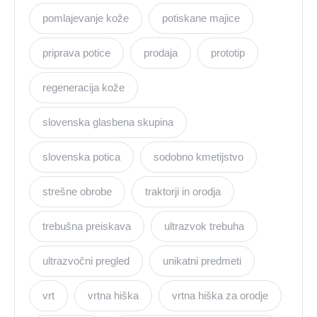
pomlajevanje kože
potiskane majice
priprava potice
prodaja
prototip
regeneracija kože
slovenska glasbena skupina
slovenska potica
sodobno kmetijstvo
strešne obrobe
traktorji in orodja
trebušna preiskava
ultrazvok trebuha
ultrazvočni pregled
unikatni predmeti
vrt
vrtna hiška
vrtna hiška za orodje