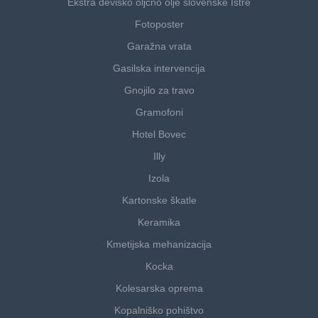
Ekstra deviško oljčno olje slovenske Istre
Fotoposter
Garažna vrata
Gasilska intervencija
Gnojilo za travo
Gramofoni
Hotel Bovec
Illy
Izola
Kartonske škatle
Keramika
Kmetijska mehanizacija
Kocka
Kolesarska oprema
Kopalniško pohištvo