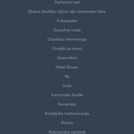
Duhovna rast
Ekstra deviško oljčno olje slovenske Istre
Fotoposter
Garažna vrata
Gasilska intervencija
Gnojilo za travo
Gramofoni
Hotel Bovec
Illy
Izola
Kartonske škatle
Keramika
Kmetijska mehanizacija
Kocka
Kolesarska oprema