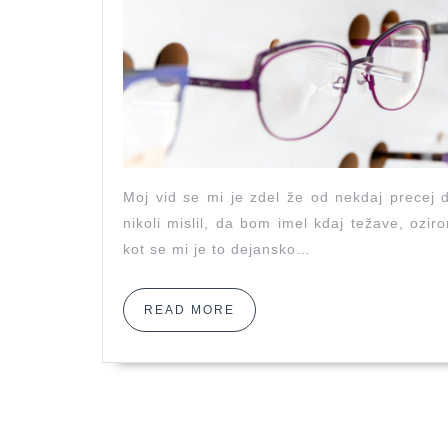
Moj vid se mi je zdel že od nekdaj precej 
nikoli mislil, da bom imel kdaj težave, ozi
kot se mi je to dejansko…
READ
READ MORE
MORE