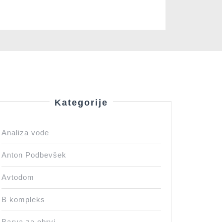
Kategorije
Analiza vode
Anton Podbevšek
Avtodom
B kompleks
Barva za obrvi