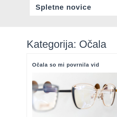
Skip
Spletne novice
to
content
Kategorija:
Očala
Očala
Očala so mi povrnila vid
so
mi
povrni
vid