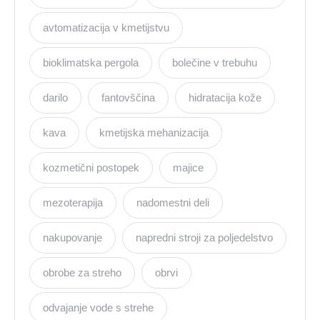
avtomatizacija v kmetijstvu
bioklimatska pergola
bolečine v trebuhu
darilo
fantovščina
hidratacija kože
kava
kmetijska mehanizacija
kozmetični postopek
majice
mezoterapija
nadomestni deli
nakupovanje
napredni stroji za poljedelstvo
obrobe za streho
obrvi
odvajanje vode s strehe