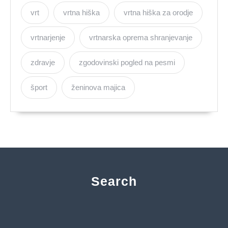
vrt
vrtna hiška
vrtna hiška za orodje
vrtnarjenje
vrtnarska oprema shranjevanje
zdravje
zgodovinski pogled na pesmi
šport
ženinova majica
Search