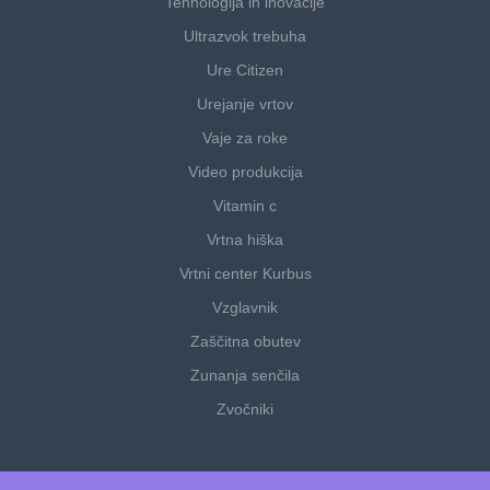
Tehnologija in inovacije
Ultrazvok trebuha
Ure Citizen
Urejanje vrtov
Vaje za roke
Video produkcija
Vitamin c
Vrtna hiška
Vrtni center Kurbus
Vzglavnik
Zaščitna obutev
Zunanja senčila
Zvočniki