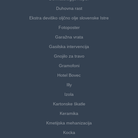
Duhovna rast
Ekstra deviško oljčno olje slovenske Istre
Fotoposter
Garažna vrata
Gasilska intervencija
Gnojilo za travo
Gramofoni
Hotel Bovec
Illy
Izola
Kartonske škatle
Keramika
Kmetijska mehanizacija
Kocka