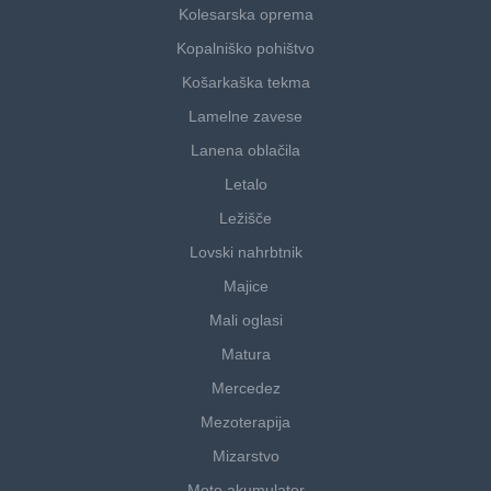
Kolesarska oprema
Kopalniško pohištvo
Košarkaška tekma
Lamelne zavese
Lanena oblačila
Letalo
Ležišče
Lovski nahrbtnik
Majice
Mali oglasi
Matura
Mercedez
Mezoterapija
Mizarstvo
Moto akumulator