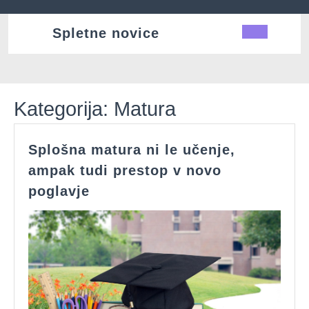
Skip
to
Spletne novice
Ope
content
Butt
Kategorija:
Matura
Splošna matura ni le učenje,
ampak tudi prestop v novo
Splošna
poglavje
matura
ni
le
učenje,
ampak
tudi
prestop