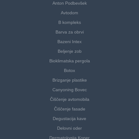
Anton Podbevšek
Avtodom
B kompleks
Barva za obrvi
Bazeni Intex
Beljenje zob
Bioklimatska pergola
Botox
Brizganje plastike
Canyoning Bovec
Čiščenje avtomobila
Čiščenje fasade
Degustacija kave
Delovni oder
Dermatologija Koper