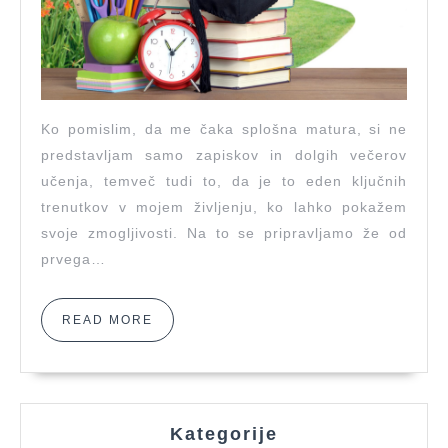
v
novo
poglavje
Ko pomislim, da me čaka splošna matura, si ne
predstavljam samo zapiskov in dolgih večerov
učenja, temveč tudi to, da je to eden ključnih
trenutkov v mojem življenju, ko lahko pokažem
svoje zmogljivosti. Na to se pripravljamo že od
prvega…
READ
READ MORE
MORE
Kategorije