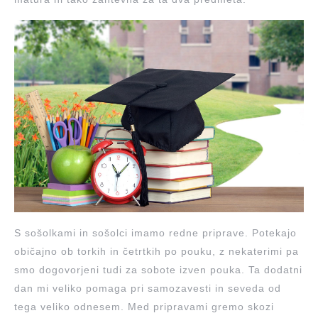
S sošolkami in sošolci imamo redne priprave. Potekajo
običajno ob torkih in četrtkih po pouku, z nekaterimi pa
smo dogovorjeni tudi za sobote izven pouka. Ta dodatni
dan mi veliko pomaga pri samozavesti in seveda od
tega veliko odnesem. Med pripravami gremo skozi