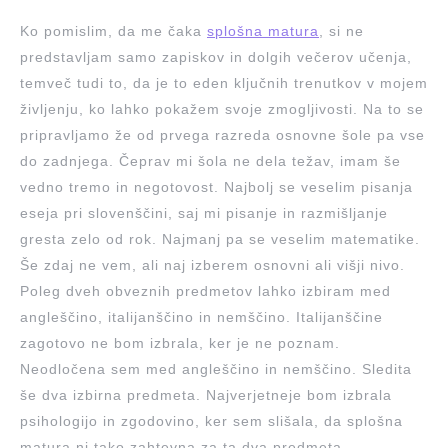
Ko pomislim, da me čaka
splošna matura
, si ne
predstavljam samo zapiskov in dolgih večerov učenja,
temveč tudi to, da je to eden ključnih trenutkov v mojem
življenju, ko lahko pokažem svoje zmogljivosti. Na to se
pripravljamo že od prvega razreda osnovne šole pa vse
do zadnjega. Čeprav mi šola ne dela težav, imam še
vedno tremo in negotovost. Najbolj se veselim pisanja
eseja pri slovenščini, saj mi pisanje in razmišljanje
gresta zelo od rok. Najmanj pa se veselim matematike.
Še zdaj ne vem, ali naj izberem osnovni ali višji nivo.
Poleg dveh obveznih predmetov lahko izbiram med
angleščino, italijanščino in nemščino. Italijanščine
zagotovo ne bom izbrala, ker je ne poznam.
Neodločena sem med angleščino in nemščino. Sledita
še dva izbirna predmeta. Najverjetneje bom izbrala
psihologijo in zgodovino, ker sem slišala, da splošna
matura ni tako zahtevna za ta dva predmeta.