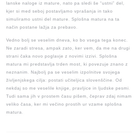
lanske naloge iz mature, nato pa sledi še “ustni” del,
kjer si med seboj postavljamo vprašanja in tako
simuliramo ustni del mature. Splošna matura na ta
način postane lažja za prebavo.
Vedno bolj se veselim dneva, ko bo vsega tega konec.
Ne zaradi stresa, ampak zato, ker vem, da me na drugi
strani čaka novo poglavje z novimi izzivi. Splošna
matura mi predstavlja trden most, ki povezuje znano z
neznanim. Najbolj pa se veselim izpolnitve svojega
življenjskega cilja: postati učiteljica slovenščine. Od
nekdaj so me veselile knjige, pravljice in ljudske pesmi.
Tudi sama jih v prostem času pišem, čeprav zdaj nimam
veliko časa, ker mi večino prostih ur vzame splošna
matura.
Navigacija
prispevka