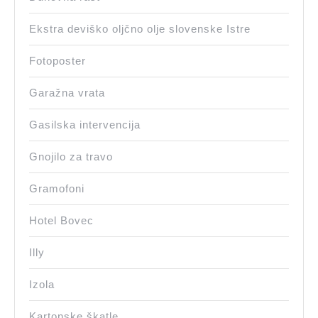
Ekstra deviško oljčno olje slovenske Istre
Fotoposter
Garažna vrata
Gasilska intervencija
Gnojilo za travo
Gramofoni
Hotel Bovec
Illy
Izola
Kartonske škatle