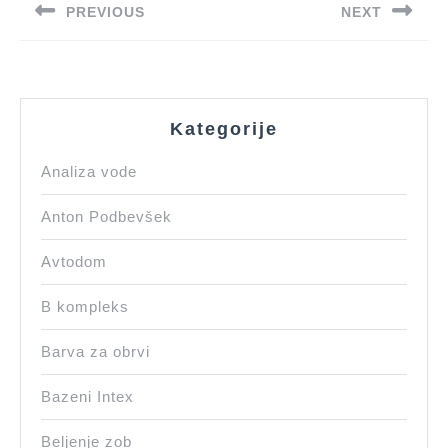
PREVIOUS
NEXT
Previous
Next
post:
post:
Kategorije
Analiza vode
Anton Podbevšek
Avtodom
B kompleks
Barva za obrvi
Bazeni Intex
Beljenje zob