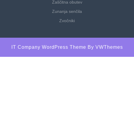
Zaščitna obutev
Zunanja senčila
Zvočniki
IT Company WordPress Theme
By VWThemes
Scroll
Up