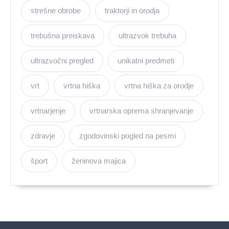
strešne obrobe
traktorji in orodja
trebušna preiskava
ultrazvok trebuha
ultrazvočni pregled
unikatni predmeti
vrt
vrtna hiška
vrtna hiška za orodje
vrtnarjenje
vrtnarska oprema shranjevanje
zdravje
zgodovinski pogled na pesmi
šport
ženinova majica