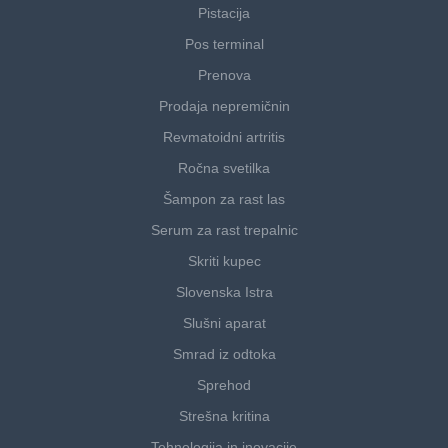
Pistacija
Pos terminal
Prenova
Prodaja nepremičnin
Revmatoidni artritis
Ročna svetilka
Šampon za rast las
Serum za rast trepalnic
Skriti kupec
Slovenska Istra
Slušni aparat
Smrad iz odtoka
Sprehod
Strešna kritina
Tehnologija in inovacije