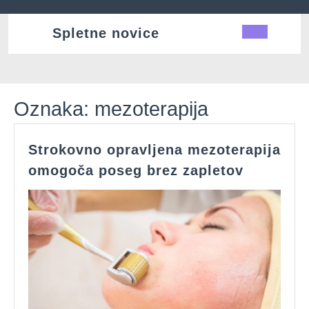
Skip
to
Spletne novice
Ope
content
Butt
Oznaka:
mezoterapija
Strokovno opravljena mezoterapija
Strokovn
omogoča poseg brez zapletov
opravlje
mezotera
omogoča
poseg
brez
zapletov