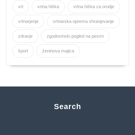
vrt
vrtna hiška
vrtna hiška za orodje
vrtnarjenje
vrtnarska oprema shranjevanje
zdravje
zgodovinski pogled na pesmi
šport
ženinova majica
Search