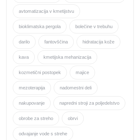
avtomatizacija v kmetijstvu
bioklimatska pergola
bolečine v trebuhu
darilo
fantovščina
hidratacija kože
kava
kmetijska mehanizacija
kozmetični postopek
majice
mezoterapija
nadomestni deli
nakupovanje
napredni stroji za poljedelstvo
obrobe za streho
obrvi
odvajanje vode s strehe