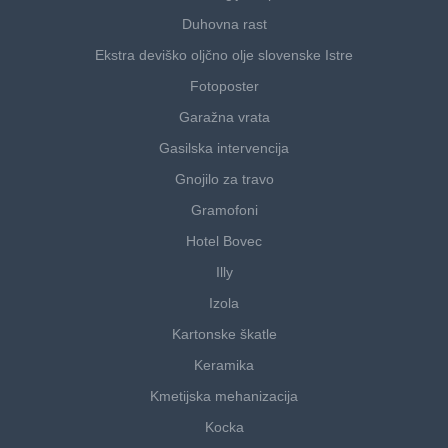
Duhovna rast
Ekstra deviško oljčno olje slovenske Istre
Fotoposter
Garažna vrata
Gasilska intervencija
Gnojilo za travo
Gramofoni
Hotel Bovec
Illy
Izola
Kartonske škatle
Keramika
Kmetijska mehanizacija
Kocka