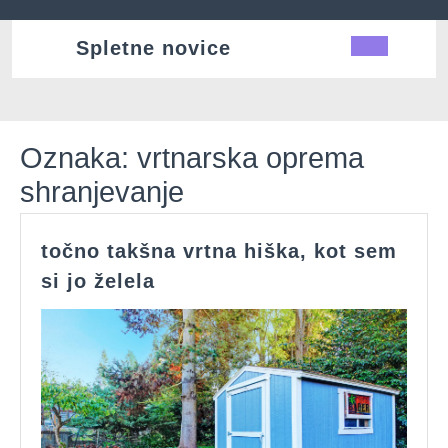
Skip
to
Spletne novice
Ope
content
Butt
Oznaka:
vrtnarska oprema
shranjevanje
točno takšna vrtna hiška, kot sem
točno
si jo želela
takšna
vrtna
hiška,
kot
sem
si
jo