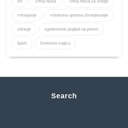
vrt
vrtna hiška
vrtna hiška za orodje
vrtnarjenje
vrtnarska oprema shranjevanje
zdravje
zgodovinski pogled na pesmi
šport
ženinova majica
Search