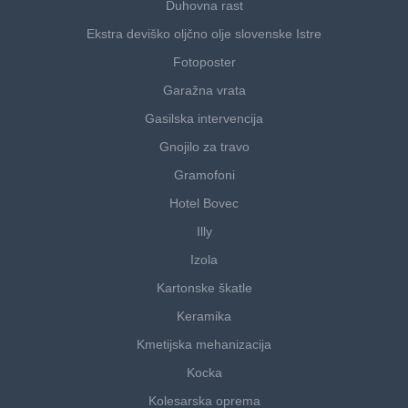
Duhovna rast
Ekstra deviško oljčno olje slovenske Istre
Fotoposter
Garažna vrata
Gasilska intervencija
Gnojilo za travo
Gramofoni
Hotel Bovec
Illy
Izola
Kartonske škatle
Keramika
Kmetijska mehanizacija
Kocka
Kolesarska oprema