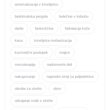
avtomatizacija v kmetijstvu
bioklimatska pergola
bolečine v trebuhu
darilo
fantovščina
hidratacija kože
kava
kmetijska mehanizacija
kozmetični postopek
majice
mezoterapija
nadomestni deli
nakupovanje
napredni stroji za poljedelstvo
obrobe za streho
obrvi
odvajanje vode s strehe