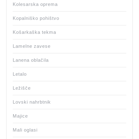
Kolesarska oprema
Kopalniško pohištvo
Košarkaška tekma
Lamelne zavese
Lanena oblačila
Letalo
Ležišče
Lovski nahrbtnik
Majice
Mali oglasi