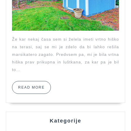
želela
Že kar nekaj časa sem si želela imeti vrtno hiško
na terasi, saj se mi je zdelo da bi lahko rešila
marsikatero zagato. Predvsem pa, mi je bila vrtna
hiška prav prikupna in luštkana, za kar pa je bil
to…
READ
READ MORE
MORE
Kategorije