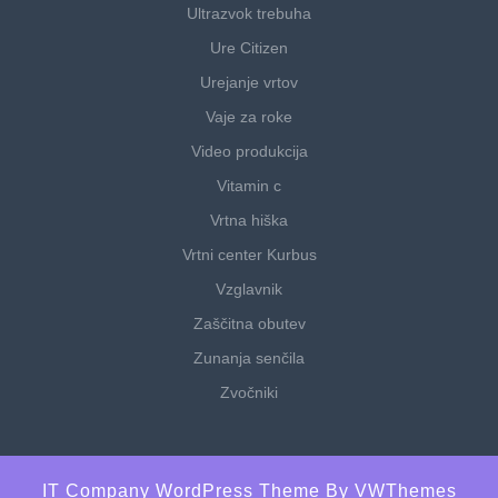
Ultrazvok trebuha
Ure Citizen
Urejanje vrtov
Vaje za roke
Video produkcija
Vitamin c
Vrtna hiška
Vrtni center Kurbus
Vzglavnik
Zaščitna obutev
Zunanja senčila
Zvočniki
IT Company WordPress Theme
By VWThemes