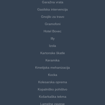
Garažna vrata
Gasilska intervencija
Gnojilo za travo
Gramofoni
Hotel Bovec
Illy
Izola
Kartonske škatle
Keramika
Kmetijska mehanizacija
Kocka
Kolesarska oprema
Kopalniško pohištvo
Košarkaška tekma
Lamelne zavese