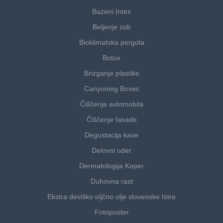
Bazeni Intex
Beljenje zob
Bioklimatska pergola
Botox
Brizganje plastike
Canyoning Bovec
Čiščenje avtomobila
Čiščenje fasade
Degustacija kave
Delovni oder
Dermatologija Koper
Duhovna rast
Ekstra deviško oljčno olje slovenske Istre
Fotoposter