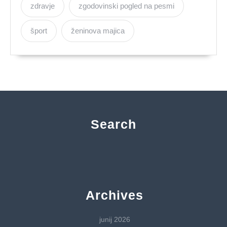
zdravje
zgodovinski pogled na pesmi
šport
ženinova majica
Search
Archives
junij 2026