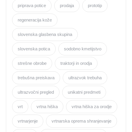
priprava potice
prodaja
prototip
regeneracija kože
slovenska glasbena skupina
slovenska potica
sodobno kmetijstvo
strešne obrobe
traktorji in orodja
trebušna preiskava
ultrazvok trebuha
ultrazvočni pregled
unikatni predmeti
vrt
vrtna hiška
vrtna hiška za orodje
vrtnarjenje
vrtnarska oprema shranjevanje