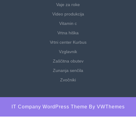
Vaje za roke
Video produkcija
Vitamin c
Vrtna hiška
Vrtni center Kurbus
Vzglavnik
Zaščitna obutev
Zunanja senčila
Zvočniki
IT Company WordPress Theme
By VWThemes
Scroll
Up