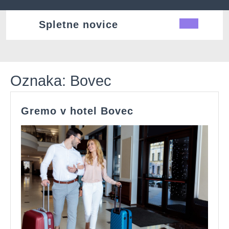
Skip
to
Spletne novice
Ope
content
Butt
Oznaka:
Bovec
Gremo
Gremo v hotel Bovec
v
hotel
Bovec