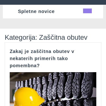
Skip
to
Spletne novice
Ope
content
Butt
Kategorija:
Zaščitna obutev
Zakaj je zaščitna obutev v
nekaterih primerih tako
Zakaj
pomembna?
je
zaščitna
obutev
v
nekaterih
primerih
tako