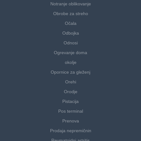
Notranje oblikovanje
Obrobe za streho
Očala
Odbojka
Odnosi
Ogrevanje doma
okolje
Opornice za gleženj
Orehi
Orodje
Pistacija
Pos terminal
Prenova
Prodaja nepremičnin
Revmatoidni artritis