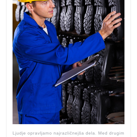
pomembna?
Ljudje opravljamo najrazličnejša dela. Med drugim