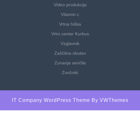
Video produkcija
Vitamin c
Vrtna hiška
Vrtni center Kurbus
Vzglavnik
Zaščitna obutev
Zunanja senčila
Zvočniki
IT Company WordPress Theme
By VWThemes
Scroll
Up