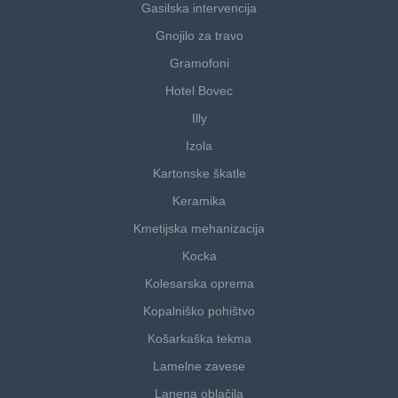
Gasilska intervencija
Gnojilo za travo
Gramofoni
Hotel Bovec
Illy
Izola
Kartonske škatle
Keramika
Kmetijska mehanizacija
Kocka
Kolesarska oprema
Kopalniško pohištvo
Košarkaška tekma
Lamelne zavese
Lanena oblačila