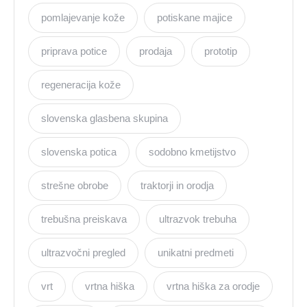
pomlajevanje kože
potiskane majice
priprava potice
prodaja
prototip
regeneracija kože
slovenska glasbena skupina
slovenska potica
sodobno kmetijstvo
strešne obrobe
traktorji in orodja
trebušna preiskava
ultrazvok trebuha
ultrazvočni pregled
unikatni predmeti
vrt
vrtna hiška
vrtna hiška za orodje