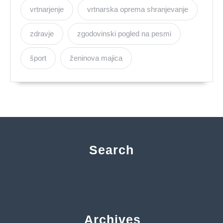
vrtnarjenje
vrtnarska oprema shranjevanje
zdravje
zgodovinski pogled na pesmi
šport
ženinova majica
Search
Archives