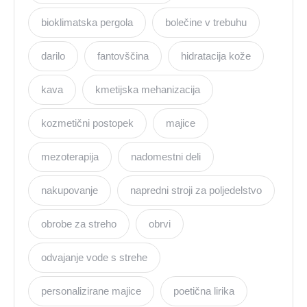
bioklimatska pergola
bolečine v trebuhu
darilo
fantovščina
hidratacija kože
kava
kmetijska mehanizacija
kozmetični postopek
majice
mezoterapija
nadomestni deli
nakupovanje
napredni stroji za poljedelstvo
obrobe za streho
obrvi
odvajanje vode s strehe
personalizirane majice
poetična lirika