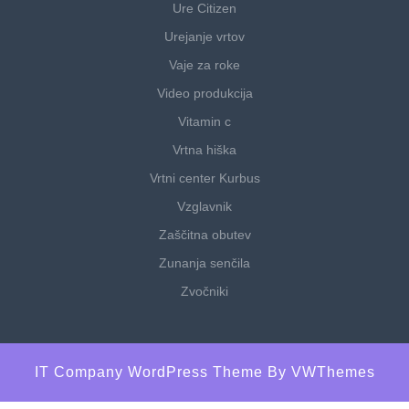
Ure Citizen
Urejanje vrtov
Vaje za roke
Video produkcija
Vitamin c
Vrtna hiška
Vrtni center Kurbus
Vzglavnik
Zaščitna obutev
Zunanja senčila
Zvočniki
IT Company WordPress Theme
By VWThemes
Scroll