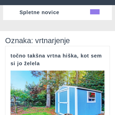
Skip
to
Spletne novice
Ope
content
Butt
Oznaka:
vrtnarjenje
točno takšna vrtna hiška, kot sem
točno
si jo želela
takšna
vrtna
hiška,
kot
sem
si
jo
želela