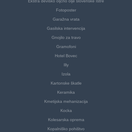
Ekstra deviško oljčno olje slovenske Istre
Fotoposter
Garažna vrata
Gasilska intervencija
Gnojilo za travo
Gramofoni
Hotel Bovec
Illy
Izola
Kartonske škatle
Keramika
Kmetijska mehanizacija
Kocka
Kolesarska oprema
Kopalniško pohištvo