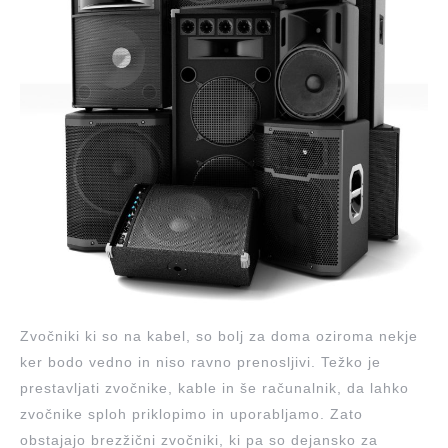
Zvočniki ki so na kabel, so bolj za doma oziroma nekje
ker bodo vedno in niso ravno prenosljivi. Težko je
prestavljati zvočnike, kable in še računalnik, da lahko
zvočnike sploh priklopimo in uporabljamo. Zato
obstajajo brezžični zvočniki, ki pa so dejansko za