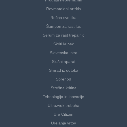
Prodaja nepremičnin
Revmatoidni artritis
Ročna svetilka
Šampon za rast las
Serum za rast trepalnic
Skriti kupec
Slovenska Istra
Slušni aparat
Smrad iz odtoka
Sprehod
Strešna kritina
Tehnologija in inovacije
Ultrazvok trebuha
Ure Citizen
Urejanje vrtov