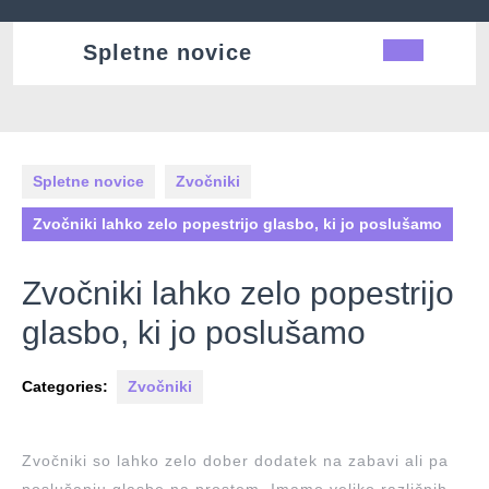
Skip
to
Spletne novice
Ope
content
Butt
Spletne novice
Zvočniki
Zvočniki lahko zelo popestrijo glasbo, ki jo poslušamo
Zvočniki lahko zelo popestrijo
glasbo, ki jo poslušamo
Categories:
Zvočniki
Zvočniki so lahko zelo dober dodatek na zabavi ali pa