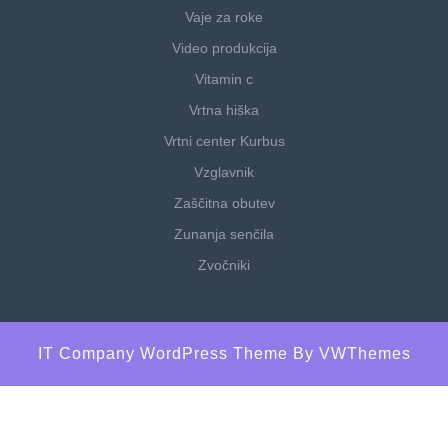
Vaje za roke
Video produkcija
Vitamin c
Vrtna hiška
Vrtni center Kurbus
Vzglavnik
Zaščitna obutev
Zunanja senčila
Zvočniki
IT Company WordPress Theme
By VWThemes
Scroll
Up