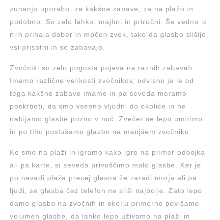
zunanjo uporabo, za kakšne zabave, za na plažo in
podobno. So zelo lahko, majhni in priročni. Še vedno iz
njih prihaja dober in močen zvok, tako da glasbo slišijo
vsi prisotni in se zabavajo.
Zvočniki so zelo pogosta pojava na raznih zabavah.
Imamo različne velikosti zvočnikov, odvisno je le od
tega kakšno zabavo imamo in pa seveda moramo
poskrbeti, da smo vseeno vljudni do okolice in ne
nabijamo glasbe pozno v noč. Zvečer se lepo umirimo
in po tiho poslušamo glasbo na manjšem zvočniku.
Ko smo na plaži in igramo kako igro na primer odbojka
ali pa karte, si seveda privoščimo malo glasbe. Ker je
po navadi plaža precej glasna že zaradi morja ali pa
ljudi, se glasba čez telefon ne sliši najbolje. Zato lepo
damo glasbo na zvočnih in okolju primerno povišamo
volumen glasbe, da lahko lepo uživamo na plaži in