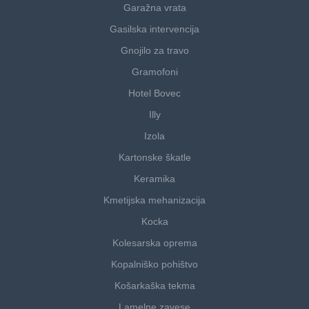
Garažna vrata
Gasilska intervencija
Gnojilo za travo
Gramofoni
Hotel Bovec
Illy
Izola
Kartonske škatle
Keramika
Kmetijska mehanizacija
Kocka
Kolesarska oprema
Kopalniško pohištvo
Košarkaška tekma
Lamelne zavese