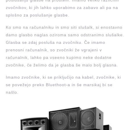
poslušanju glasbe na prostem. Imamo veliko različnih
zvočnikov, ki jih lahko uporabimo za zabavo ali pa na
splošno za poslušanje glasbe.
Ko smo na računalniku in smo siti slušalk, si enostavno
damo glasbo naglas oziroma samo odstranimo slušalke.
Glasba se zdaj posluša na zvočniku. Če imamo
prenosni računalnik, so zvočniki že vgrajeni v
računalnik, lahko pa vseeno kupimo neke dodatne
zvočnike, če želimo da je glasba še malo bolj glasna.
Imamo zvočnike, ki se priključijo na kabel, zvočnike, ki
se povežejo preko Bluethoot-a in še marsikaj bi se
našlo.