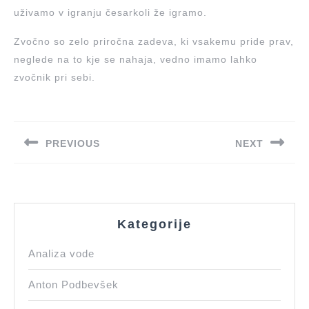
uživamo v igranju česarkoli že igramo.
Zvočno so zelo priročna zadeva, ki vsakemu pride prav,
neglede na to kje se nahaja, vedno imamo lahko
zvočnik pri sebi.
Navigacija
prispevka
PREVIOUS
NEXT
Previous
Next
post:
post:
Kategorije
Analiza vode
Anton Podbevšek