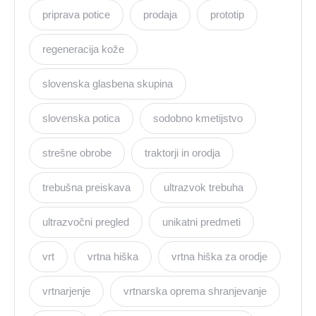
priprava potice
prodaja
prototip
regeneracija kože
slovenska glasbena skupina
slovenska potica
sodobno kmetijstvo
strešne obrobe
traktorji in orodja
trebušna preiskava
ultrazvok trebuha
ultrazvočni pregled
unikatni predmeti
vrt
vrtna hiška
vrtna hiška za orodje
vrtnarjenje
vrtnarska oprema shranjevanje