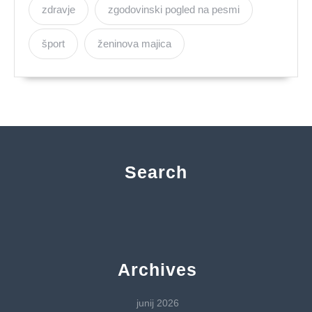
zdravje
zgodovinski pogled na pesmi
šport
ženinova majica
Search
Archives
junij 2026