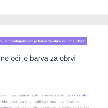
vi in poudarjene oči je barva za obrvi odlična izbira
ne oči je barva za obrvi
obrvi in trepalnice. Zato je maskara in
barva za obrvi
šla, brez, da bi si naličila trepalnice in obrvi.
lnice. Za ličenje obrvi sem lahko izbirala različne