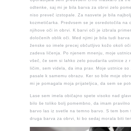
odtenke, saj mi je bila barva za obrvi zelo pom
niso preveč izstopale. Za nasvete je bila najboljš
kozmetičarka. Predvsem se je osredotočila na o
njihove oči in obrvi. K barvi oči je izbrala prime
določenih oblik oči. Med njimi je bila tudi barva 
ženske so imele precej občutljivo kožo okoli oč
zadeva ličenja. Po njenem mnenju, moje ustnice 
všeč, če sem si lahko zelo poudarila ustnice z 
ličim, sem videla, da ima prav. Moje ustnice so z
pasale k samemu obrazu. Ker so bile moje obrvi n
mi je pomagala moja prijateljica, da sem se po
Lase sem imela običajno spete visoko nad glavo v
bilo še toliko bolj pomembno, da imam pravilno
barvo las iz svetle na temno barvo. S tem bom t
druga barva za obrvi, ki bo sedaj morala biti 