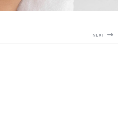
NEXT
Next
post: