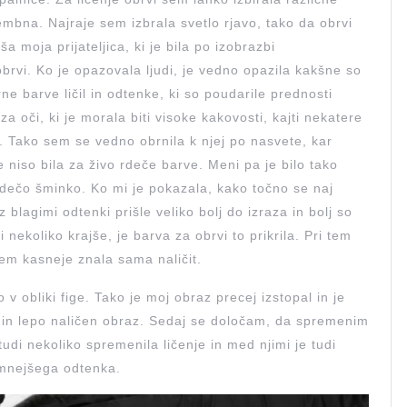
embna. Najraje sem izbrala svetlo rjavo, tako da obrvi
a moja prijateljica, ki je bila po izobrazbi
brvi. Ko je opazovala ljudi, je vedno opazila kakšne so
rne barve ličil in odtenke, ki so poudarile prednosti
za oči, ki je morala biti visoke kakovosti, kajti nekatere
i. Tako sem se vedno obrnila k njej po nasvete, kar
niso bila za živo rdeče barve. Meni pa je bilo tako
rdečo šminko. Ko mi je pokazala, kako točno se naj
 blagimi odtenki prišle veliko bolj do izraza in bolj so
ekoliko krajše, je barva za obrvi to prikrila. Pri tem
tem kasneje znala sama naličit.
 obliki fige. Tako je moj obraz precej izstopal in je
 in lepo naličen obraz. Sedaj se določam, da spremenim
udi nekoliko spremenila ličenje in med njimi je tudi
temnejšega odtenka.