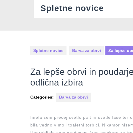
Skip
Spletne novice
to
content
Spletne novice
Barva za obrvi
Za lepše obr
Za lepše obrvi in poudarje
odlična izbira
Categories:
Barva za obrvi
Imela sem precej svetlo polt in svetle lase ter 
bila vedno v moji toaletni torbici. Nikamor nisem 
Uporabljala sem predvsem črno maskaro za trepa