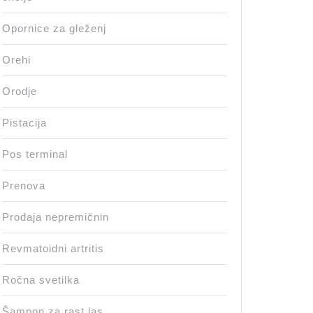
Opornice za gleženj
Orehi
Orodje
Pistacija
Pos terminal
Prenova
Prodaja nepremičnin
Revmatoidni artritis
Ročna svetilka
Šampon za rast las