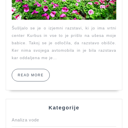
ustavi
Šušljalo se je o izjemni razstavi, ki jo ima vrtni
center Kurbus in vse to je prišlo na ušesa moje
babice. Takoj se je odločila, da razstavo obišče.
Ker nima svojega avtomobila in je bila razstava
kar oddaljena me je…
READ
READ MORE
MORE
Kategorije
Analiza vode