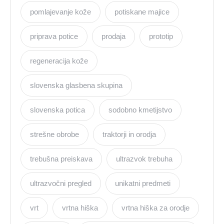
pomlajevanje kože
potiskane majice
priprava potice
prodaja
prototip
regeneracija kože
slovenska glasbena skupina
slovenska potica
sodobno kmetijstvo
strešne obrobe
traktorji in orodja
trebušna preiskava
ultrazvok trebuha
ultrazvočni pregled
unikatni predmeti
vrt
vrtna hiška
vrtna hiška za orodje