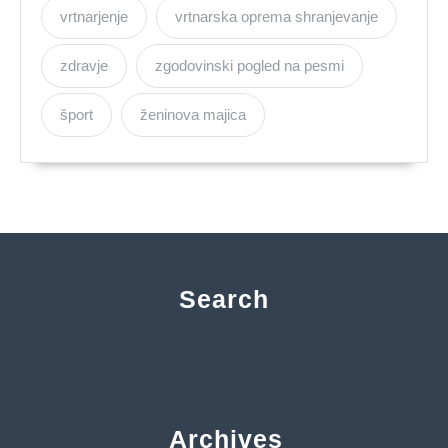
vrtnarjenje
vrtnarska oprema shranjevanje
zdravje
zgodovinski pogled na pesmi
šport
ženinova majica
Search
Archives