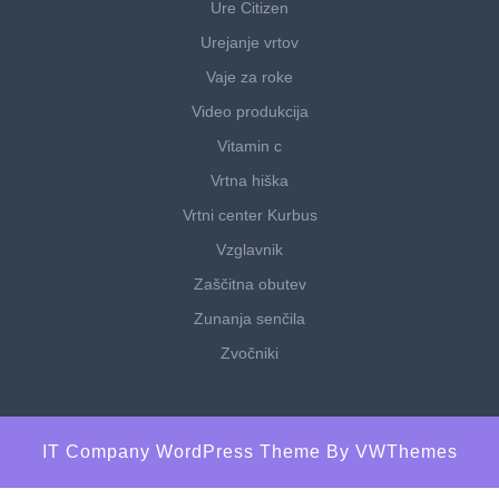
Ure Citizen
Urejanje vrtov
Vaje za roke
Video produkcija
Vitamin c
Vrtna hiška
Vrtni center Kurbus
Vzglavnik
Zaščitna obutev
Zunanja senčila
Zvočniki
IT Company WordPress Theme
By VWThemes
Scroll