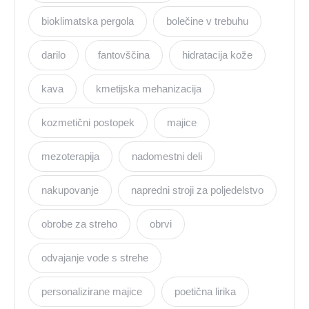
bioklimatska pergola
bolečine v trebuhu
darilo
fantovščina
hidratacija kože
kava
kmetijska mehanizacija
kozmetični postopek
majice
mezoterapija
nadomestni deli
nakupovanje
napredni stroji za poljedelstvo
obrobe za streho
obrvi
odvajanje vode s strehe
personalizirane majice
poetična lirika