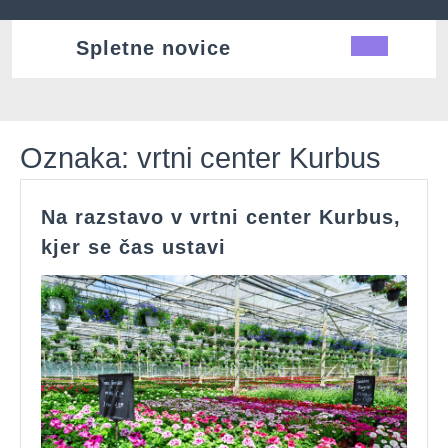
Skip
to
Spletne novice
Ope
content
Butt
Oznaka:
vrtni center Kurbus
Na razstavo v vrtni center Kurbus,
Na
kjer se čas ustavi
razstavo
v
vrtni
center
Kurbus,
kjer
se
čas