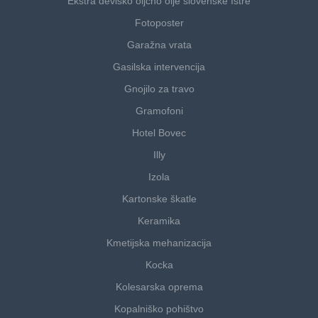
Ekstra deviško oljčno olje slovenske Istre
Fotoposter
Garažna vrata
Gasilska intervencija
Gnojilo za travo
Gramofoni
Hotel Bovec
Illy
Izola
Kartonske škatle
Keramika
Kmetijska mehanizacija
Kocka
Kolesarska oprema
Kopalniško pohištvo