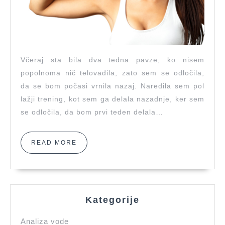
odmoru
Včeraj sta bila dva tedna pavze, ko nisem
popolnoma nič telovadila, zato sem se odločila,
da se bom počasi vrnila nazaj. Naredila sem pol
lažji trening, kot sem ga delala nazadnje, ker sem
se odločila, da bom prvi teden delala…
READ
READ MORE
MORE
Kategorije
Analiza vode