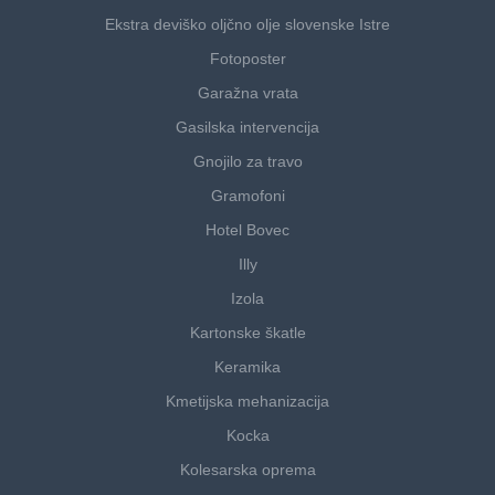
Ekstra deviško oljčno olje slovenske Istre
Fotoposter
Garažna vrata
Gasilska intervencija
Gnojilo za travo
Gramofoni
Hotel Bovec
Illy
Izola
Kartonske škatle
Keramika
Kmetijska mehanizacija
Kocka
Kolesarska oprema