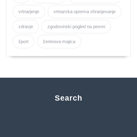
vrtnarjenje
vrtnarska oprema shranjevanje
zdravje
zgodovinski pogled na pesmi
šport
ženinova majica
Search