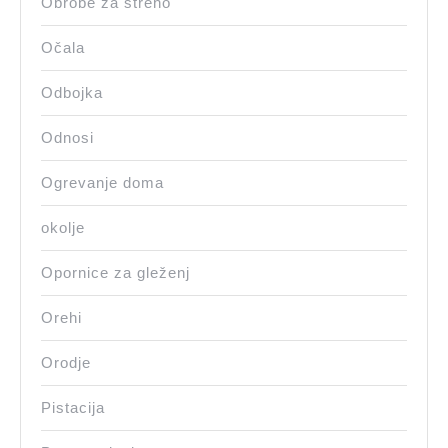
Obrobe za streho
Očala
Odbojka
Odnosi
Ogrevanje doma
okolje
Opornice za gleženj
Orehi
Orodje
Pistacija