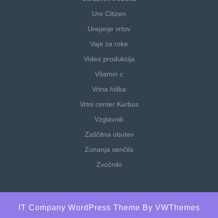
Ure Citizen
Urejanje vrtov
Vaje za roke
Video produkcija
Vitamin c
Vrtna hiška
Vrtni center Kurbus
Vzglavnik
Zaščitna obutev
Zunanja senčila
Zvočniki
IT Company WordPress Theme
By VWThemes