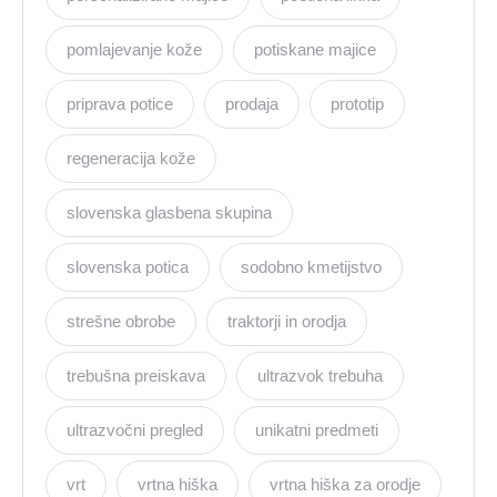
pomlajevanje kože
potiskane majice
priprava potice
prodaja
prototip
regeneracija kože
slovenska glasbena skupina
slovenska potica
sodobno kmetijstvo
strešne obrobe
traktorji in orodja
trebušna preiskava
ultrazvok trebuha
ultrazvočni pregled
unikatni predmeti
vrt
vrtna hiška
vrtna hiška za orodje