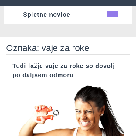
Skip
to
Spletne novice
Ope
content
Butt
Oznaka:
vaje za roke
Tudi lažje vaje za roke so dovolj
Tudi
po daljšem odmoru
lažje
vaje
za
roke
so
dovolj
po
daljšem