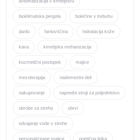
avtomatizacija v kmetijstvu
bioklimatska pergola
bolečine v trebuhu
darilo
fantovščina
hidratacija kože
kava
kmetijska mehanizacija
kozmetični postopek
majice
mezoterapija
nadomestni deli
nakupovanje
napredni stroji za poljedelstvo
obrobe za streho
obrvi
odvajanje vode s strehe
personalizirane majice
poetična lirika