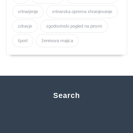
vrtnarjenje
vrtnarska oprema shranjevanje
zdravje
zgodovinski pogled na pesmi
šport
ženinova majica
Search