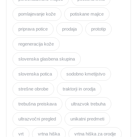
pomlajevanje kože
potiskane majice
priprava potice
prodaja
prototip
regeneracija kože
slovenska glasbena skupina
slovenska potica
sodobno kmetijstvo
strešne obrobe
traktorji in orodja
trebušna preiskava
ultrazvok trebuha
ultrazvočni pregled
unikatni predmeti
vrt
vrtna hiška
vrtna hiška za orodje