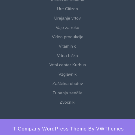
Ure Citizen
Urejanje vrtov
Vaje za roke
Video produkcija
Vitamin c
Vrtna hiška
Vrtni center Kurbus
Vzglavnik
Zaščitna obutev
Zunanja senčila
Zvočniki
IT Company WordPress Theme
By VWThemes