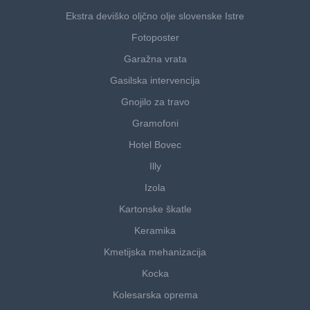
Ekstra deviško oljčno olje slovenske Istre
Fotoposter
Garažna vrata
Gasilska intervencija
Gnojilo za travo
Gramofoni
Hotel Bovec
Illy
Izola
Kartonske škatle
Keramika
Kmetijska mehanizacija
Kocka
Kolesarska oprema