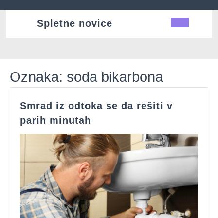
Skip
to
Spletne novice
Ope
content
Butt
Oznaka:
soda bikarbona
Smrad iz odtoka se da rešiti v
Smrad
parih minutah
iz
odtoka
se
da
rešiti
v
parih
minutah