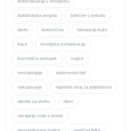
avtomatizacija v kmetijstvu
bioklimatska pergola
bolečine v trebuhu
darilo
fantovščina
hidratacija kože
kava
kmetijska mehanizacija
kozmetični postopek
majice
mezoterapija
nadomestni deli
nakupovanje
napredni stroji za poljedelstvo
obrobe za streho
obrvi
odvajanje vode s strehe
personalizirane majice
poetična lirika