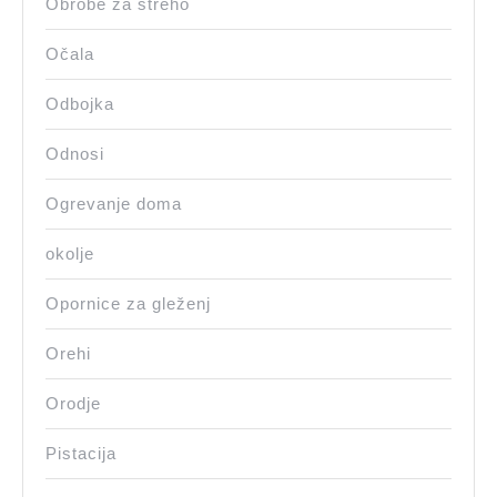
Obrobe za streho
Očala
Odbojka
Odnosi
Ogrevanje doma
okolje
Opornice za gleženj
Orehi
Orodje
Pistacija