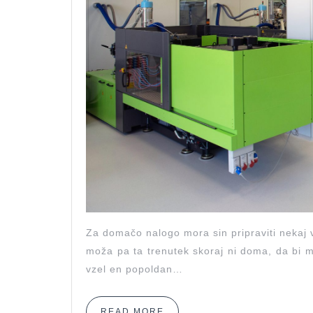
Za domačo nalogo mora sin pripraviti nekaj 
moža pa ta trenutek skoraj ni doma, da bi 
vzel en popoldan…
READ
READ MORE