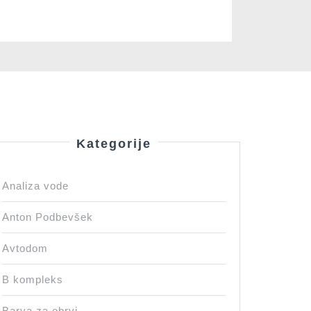
Kategorije
Analiza vode
Anton Podbevšek
Avtodom
B kompleks
Barva za obrvi