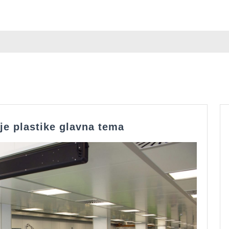
Domača
je plastike glavna tema
naloga,
kjer
je
brizganje
plastike
glavna
tema