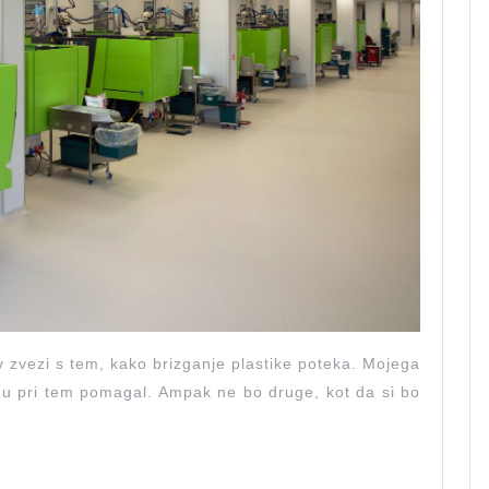
v zvezi s tem, kako brizganje plastike poteka. Mojega
mu pri tem pomagal. Ampak ne bo druge, kot da si bo