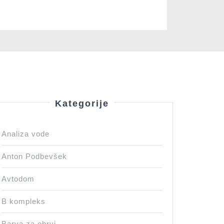
Kategorije
Analiza vode
Anton Podbevšek
Avtodom
B kompleks
Barva za obrvi