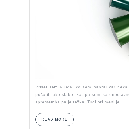
Prišel sem v leta, ko sem nabral kar neka
počutil tako slabo, kot pa sem se enostavn
sprememba pa je težka. Tudi pri meni je…
READ
READ MORE
MORE