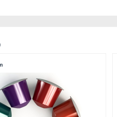
o
Nespresso
om
kavica
pred
fitnesom