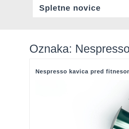
Skip
Spletne novice
to
content
Oznaka:
Nespress
Nespresso kavica pred fitnes