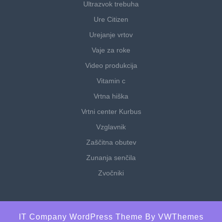
Ultrazvok trebuha
Ure Citizen
Urejanje vrtov
Vaje za roke
Video produkcija
Vitamin c
Vrtna hiška
Vrtni center Kurbus
Vzglavnik
Zaščitna obutev
Zunanja senčila
Zvočniki
IT Company WordPress Theme
By VWThemes