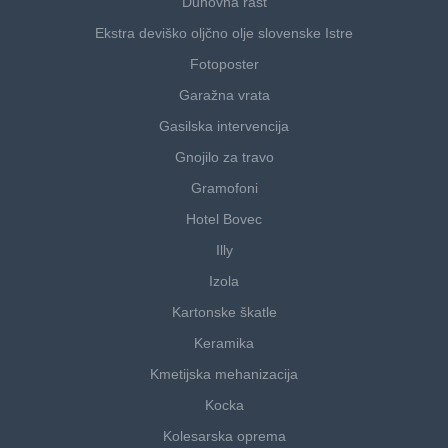
Duhovna rast
Ekstra deviško oljčno olje slovenske Istre
Fotoposter
Garažna vrata
Gasilska intervencija
Gnojilo za travo
Gramofoni
Hotel Bovec
Illy
Izola
Kartonske škatle
Keramika
Kmetijska mehanizacija
Kocka
Kolesarska oprema