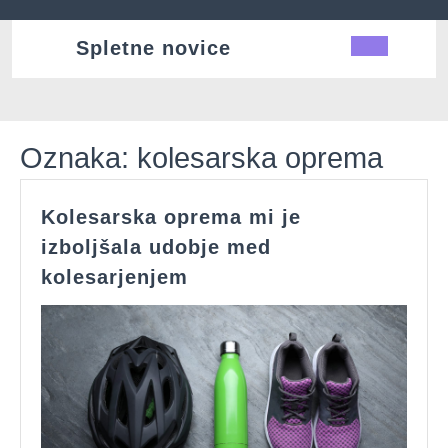
Skip
to
Spletne novice
Ope
content
Butt
Oznaka:
kolesarska oprema
Kolesarska oprema mi je
izboljšala udobje med
Kolesarska
kolesarjenjem
oprema
mi
je
izboljšala
udobje
med
kolesarjenjem