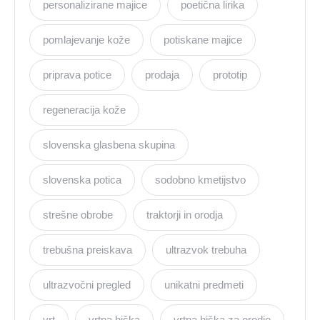
personalizirane majice
poetična lirika
pomlajevanje kože
potiskane majice
priprava potice
prodaja
prototip
regeneracija kože
slovenska glasbena skupina
slovenska potica
sodobno kmetijstvo
strešne obrobe
traktorji in orodja
trebušna preiskava
ultrazvok trebuha
ultrazvočni pregled
unikatni predmeti
vrt
vrtna hiška
vrtna hiška za orodje