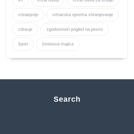
vrtnarjenje
vrtnarska oprema shranjevanje
zdravje
zgodovinski pogled na pesmi
šport
ženinova majica
Search