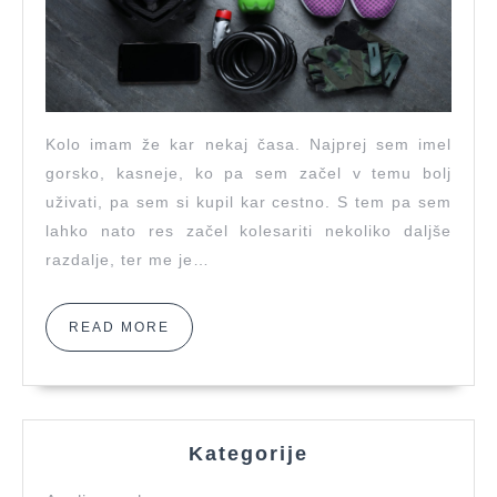
Kolo imam že kar nekaj časa. Najprej sem imel
gorsko, kasneje, ko pa sem začel v temu bolj
uživati, pa sem si kupil kar cestno. S tem pa sem
lahko nato res začel kolesariti nekoliko daljše
razdalje, ter me je…
READ
READ MORE
MORE
Kategorije