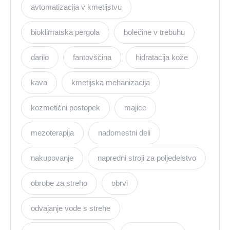
avtomatizacija v kmetijstvu
bioklimatska pergola
bolečine v trebuhu
darilo
fantovščina
hidratacija kože
kava
kmetijska mehanizacija
kozmetični postopek
majice
mezoterapija
nadomestni deli
nakupovanje
napredni stroji za poljedelstvo
obrobe za streho
obrvi
odvajanje vode s strehe