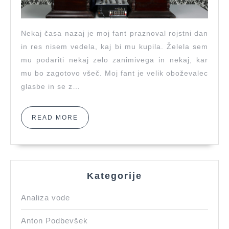
Nekaj časa nazaj je moj fant praznoval rojstni dan
in res nisem vedela, kaj bi mu kupila. Želela sem
mu podariti nekaj zelo zanimivega in nekaj, kar
mu bo zagotovo všeč. Moj fant je velik oboževalec
glasbe in se z…
READ
READ MORE
MORE
Kategorije
Analiza vode
Anton Podbevšek