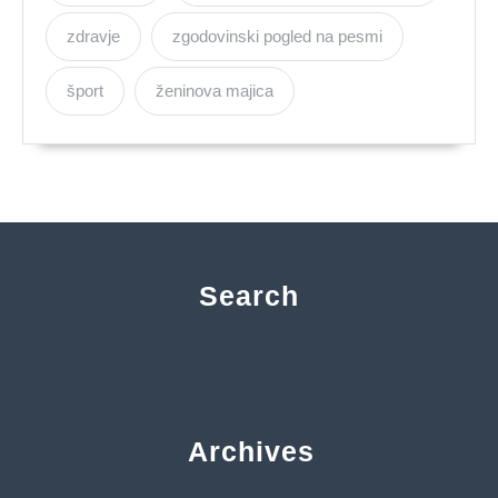
zdravje
zgodovinski pogled na pesmi
šport
ženinova majica
Search
Archives