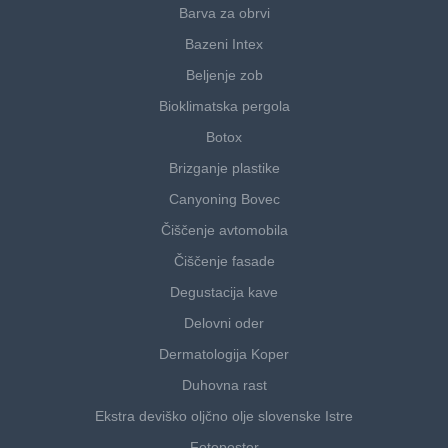
Barva za obrvi
Bazeni Intex
Beljenje zob
Bioklimatska pergola
Botox
Brizganje plastike
Canyoning Bovec
Čiščenje avtomobila
Čiščenje fasade
Degustacija kave
Delovni oder
Dermatologija Koper
Duhovna rast
Ekstra deviško oljčno olje slovenske Istre
Fotoposter