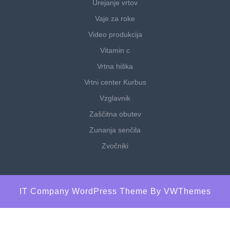
Urejanje vrtov
Vaje za roke
Video produkcija
Vitamin c
Vrtna hiška
Vrtni center Kurbus
Vzglavnik
Zaščitna obutev
Zunanja senčila
Zvočniki
IT Company WordPress Theme
By VWThemes
Scroll
Up