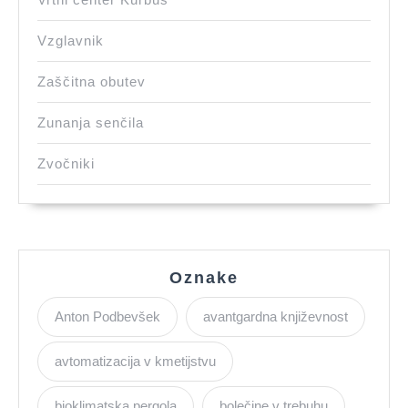
Vzglavnik
Zaščitna obutev
Zunanja senčila
Zvočniki
Oznake
Anton Podbevšek
avantgardna književnost
avtomatizacija v kmetijstvu
bioklimatska pergola
bolečine v trebuhu