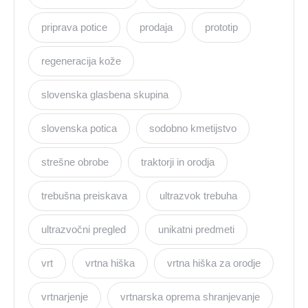
priprava potice
prodaja
prototip
regeneracija kože
slovenska glasbena skupina
slovenska potica
sodobno kmetijstvo
strešne obrobe
traktorji in orodja
trebušna preiskava
ultrazvok trebuha
ultrazvočni pregled
unikatni predmeti
vrt
vrtna hiška
vrtna hiška za orodje
vrtnarjenje
vrtnarska oprema shranjevanje