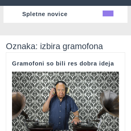
Skip
to
Spletne novice
Ope
content
Butt
Oznaka:
izbira gramofona
Gram
Gramofoni so bili res dobra ideja
so
bili
res
dobr
ideja