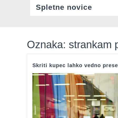
Skip
Spletne novice
to
content
Oznaka:
strankam p
Skriti kupec lahko vedno prese