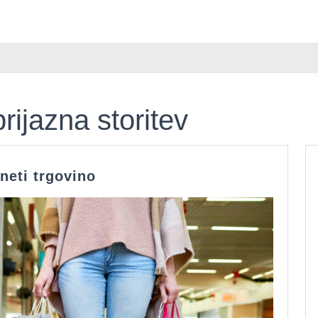
rijazna storitev
Skriti
neti trgovino
kupec
lahko
vedno
preseneti
trgovino