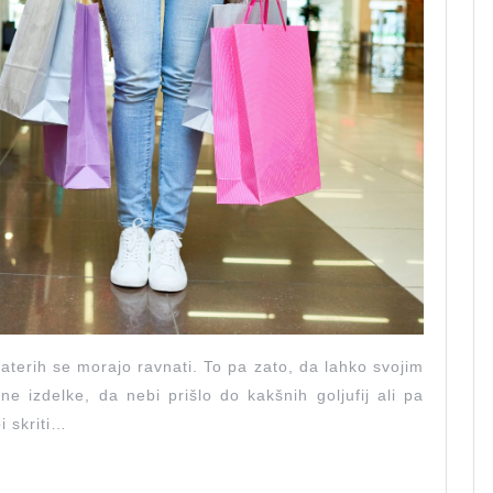
aterih se morajo ravnati. To pa zato, da lahko svojim
 izdelke, da nebi prišlo do kakšnih goljufij ali pa
 skriti…