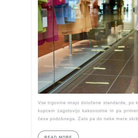
Vse trgovine imajo določene standarde, po k
kupcem zagotovijo kakovostne in pa primerne
česa podobnega. Zato pa do neke mere skrbi
READ
READ MORE