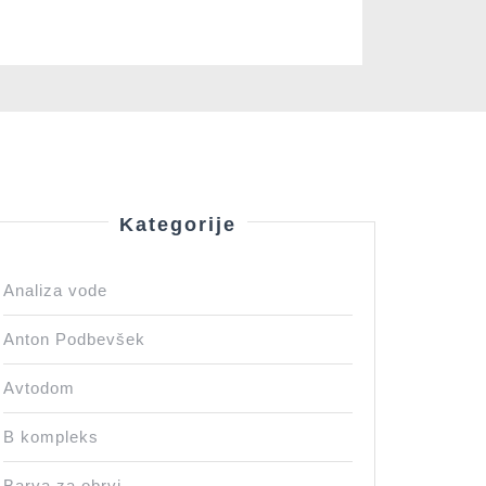
Kategorije
Analiza vode
Anton Podbevšek
Avtodom
B kompleks
Barva za obrvi