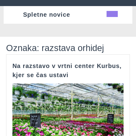
Skip
to
Spletne novice
Ope
content
Butt
Oznaka:
razstava orhidej
Na razstavo v vrtni center Kurbus,
Na
kjer se čas ustavi
razstavo
v
vrtni
center
Kurbus,
kjer
se
čas