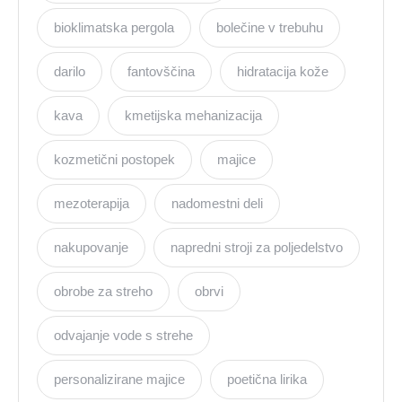
bioklimatska pergola
bolečine v trebuhu
darilo
fantovščina
hidratacija kože
kava
kmetijska mehanizacija
kozmetični postopek
majice
mezoterapija
nadomestni deli
nakupovanje
napredni stroji za poljedelstvo
obrobe za streho
obrvi
odvajanje vode s strehe
personalizirane majice
poetična lirika