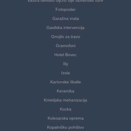
Ekstra deviško oljčno olje slovenske Istre
Fotoposter
Garažna vrata
Gasilska intervencija
Gnojilo za travo
Gramofoni
Hotel Bovec
Illy
Izola
Kartonske škatle
Keramika
Kmetijska mehanizacija
Kocka
Kolesarska oprema
Kopalniško pohištvo