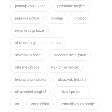
pomlajevanje kože
potiskane majice
priprava potice
prodaja
prototip
regeneracija kože
slovenska glasbena skupina
slovenska potica
sodobno kmetijstvo
strešne obrobe
traktorji in orodja
trebušna preiskava
ultrazvok trebuha
ultrazvočni pregled
unikatni predmeti
vrt
vrtna hiška
vrtna hiška za orodje