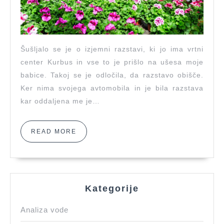
ustavi
Šušljalo se je o izjemni razstavi, ki jo ima vrtni
center Kurbus in vse to je prišlo na ušesa moje
babice. Takoj se je odločila, da razstavo obišče.
Ker nima svojega avtomobila in je bila razstava
kar oddaljena me je…
READ
READ MORE
MORE
Kategorije
Analiza vode