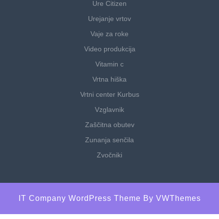
Ure Citizen
Urejanje vrtov
Vaje za roke
Video produkcija
Vitamin c
Vrtna hiška
Vrtni center Kurbus
Vzglavnik
Zaščitna obutev
Zunanja senčila
Zvočniki
IT Company WordPress Theme
By VWThemes
Scroll