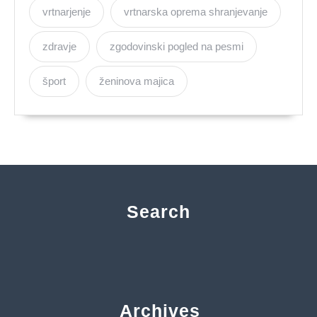
vrtnarjenje
vrtnarska oprema shranjevanje
zdravje
zgodovinski pogled na pesmi
šport
ženinova majica
Search
Archives