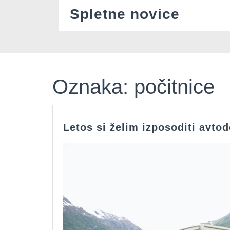
Skip
Spletne novice
to
content
Oznaka:
počitnice
Letos si želim izposoditi avto