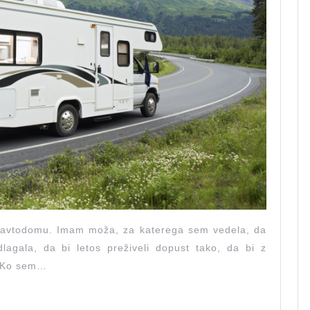
 v avtodomu. Imam moža, za katerega sem vedela, da
agala, da bi letos preživeli dopust tako, da bi z
. Ko sem…