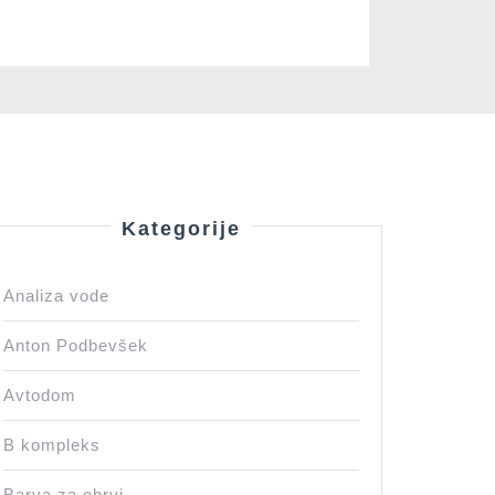
Kategorije
Analiza vode
Anton Podbevšek
Avtodom
B kompleks
Barva za obrvi