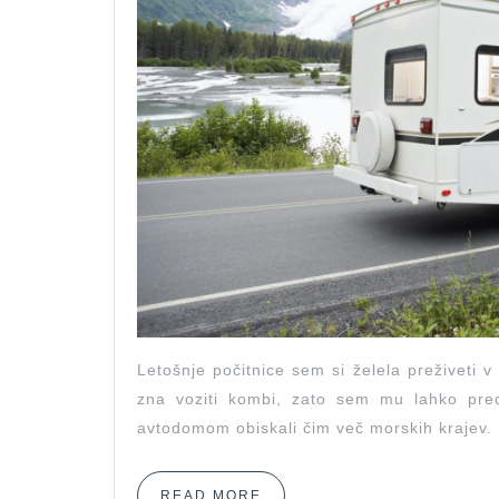
Letošnje počitnice sem si želela preživeti
zna voziti kombi, zato sem mu lahko predl
avtodomom obiskali čim več morskih krajev
READ
READ MORE