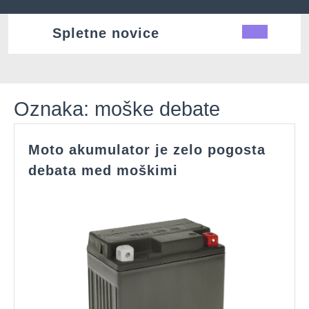
Skip
to
Spletne novice
Ope
content
Butt
Oznaka:
moške debate
Moto akumulator je zelo pogosta
Moto
debata med moškimi
akumulator
je
zelo
pogosta
debata
med
moškimi