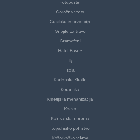
Fotoposter
Garažna vrata
Gasilska intervencija
Gnojilo za travo
Gramofoni
Hotel Bovec
Illy
Izola
Kartonske škatle
Keramika
Kmetijska mehanizacija
Kocka
Kolesarska oprema
Kopalniško pohištvo
Košarkaška tekma