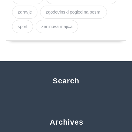
zdravje
zgodovinski pogled na pesmi
šport
ženinova majica
Search
Archives