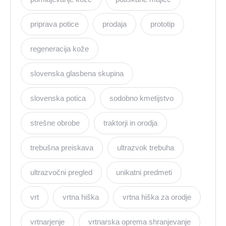
priprava potice
prodaja
prototip
regeneracija kože
slovenska glasbena skupina
slovenska potica
sodobno kmetijstvo
strešne obrobe
traktorji in orodja
trebušna preiskava
ultrazvok trebuha
ultrazvočni pregled
unikatni predmeti
vrt
vrtna hiška
vrtna hiška za orodje
vrtnarjenje
vrtnarska oprema shranjevanje