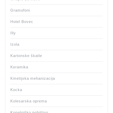
Gramofoni
Hotel Bovec
Illy
Izola
Kartonske škatle
Keramika
Kmetijska mehanizacija
Kocka
Kolesarska oprema
Kopalniško pohištvo