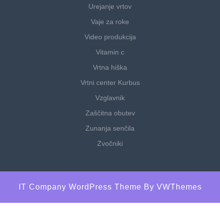
Urejanje vrtov
Vaje za roke
Video produkcija
Vitamin c
Vrtna hiška
Vrtni center Kurbus
Vzglavnik
Zaščitna obutev
Zunanja senčila
Zvočniki
IT Company WordPress Theme
By VWThemes
Scroll
Up