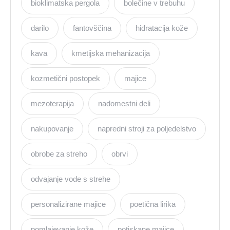
bioklimatska pergola
bolečine v trebuhu
darilo
fantovščina
hidratacija kože
kava
kmetijska mehanizacija
kozmetični postopek
majice
mezoterapija
nadomestni deli
nakupovanje
napredni stroji za poljedelstvo
obrobe za streho
obrvi
odvajanje vode s strehe
personalizirane majice
poetična lirika
pomlajevanje kože
potiskane majice