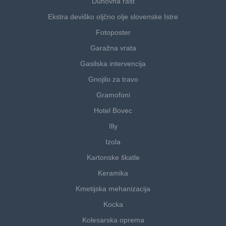
Duhovna rast
Ekstra deviško oljčno olje slovenske Istre
Fotoposter
Garažna vrata
Gasilska intervencija
Gnojilo za travo
Gramofoni
Hotel Bovec
Illy
Izola
Kartonske škatle
Keramika
Kmetijska mehanizacija
Kocka
Kolesarska oprema