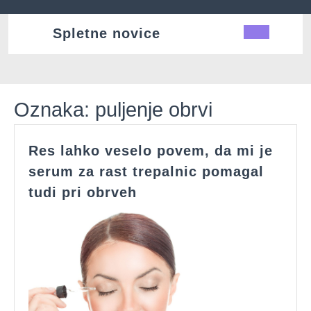
Skip
to
Spletne novice
Ope
content
Butt
Oznaka:
puljenje obrvi
Res lahko veselo povem, da mi je
serum za rast trepalnic pomagal
Res
tudi pri obrveh
lahko
veselo
povem,
da
mi
je
serum