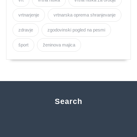
vrtnarjenje
vrtnarska oprema shranjevanje
zdravje
zgodovinski pogled na pesmi
šport
ženinova majica
Search