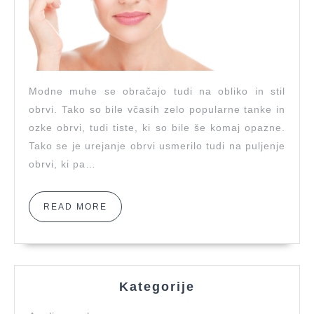
za
rast
trepalnic
pomagal
tudi
Modne muhe se obračajo tudi na obliko in stil
pri
obrvi. Tako so bile včasih zelo popularne tanke in
obrveh
ozke obrvi, tudi tiste, ki so bile še komaj opazne.
Tako se je urejanje obrvi usmerilo tudi na puljenje
obrvi, ki pa…
READ
READ MORE
MORE
Kategorije