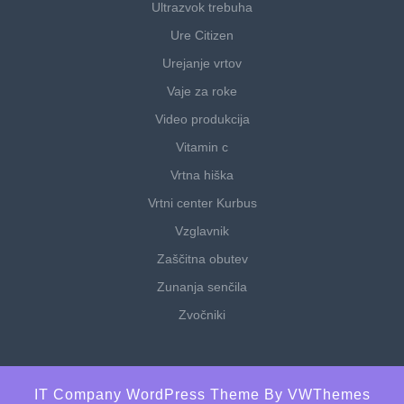
Ultrazvok trebuha
Ure Citizen
Urejanje vrtov
Vaje za roke
Video produkcija
Vitamin c
Vrtna hiška
Vrtni center Kurbus
Vzglavnik
Zaščitna obutev
Zunanja senčila
Zvočniki
IT Company WordPress Theme
By VWThemes