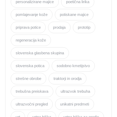
personalizirane majice
poetična lirika
pomlajevanje kože
potiskane majice
priprava potice
prodaja
prototip
regeneracija kože
slovenska glasbena skupina
slovenska potica
sodobno kmetijstvo
strešne obrobe
traktorji in orodja
trebušna preiskava
ultrazvok trebuha
ultrazvočni pregled
unikatni predmeti
vrt
vrtna hiška
vrtna hiška za orodje