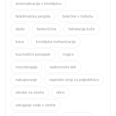
avtomatizacija v kmetijstvu
bioklimatska pergola
bolečine v trebuhu
darilo
fantovščina
hidratacija kože
kava
kmetijska mehanizacija
kozmetični postopek
majice
mezoterapija
nadomestni deli
nakupovanje
napredni stroji za poljedelstvo
obrobe za streho
obrvi
odvajanje vode s strehe