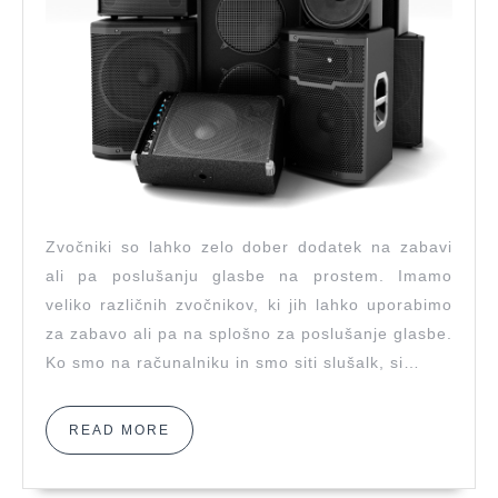
Zvočniki so lahko zelo dober dodatek na zabavi
ali pa poslušanju glasbe na prostem. Imamo
veliko različnih zvočnikov, ki jih lahko uporabimo
za zabavo ali pa na splošno za poslušanje glasbe.
Ko smo na računalniku in smo siti slušalk, si…
READ
READ MORE
MORE