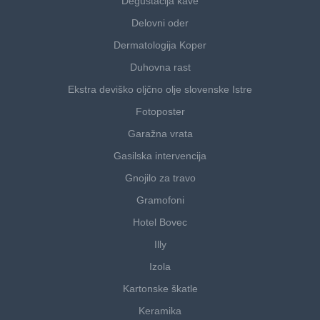
Degustacija kave
Delovni oder
Dermatologija Koper
Duhovna rast
Ekstra deviško oljčno olje slovenske Istre
Fotoposter
Garažna vrata
Gasilska intervencija
Gnojilo za travo
Gramofoni
Hotel Bovec
Illy
Izola
Kartonske škatle
Keramika