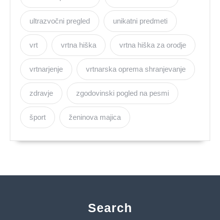
ultrazvočni pregled
unikatni predmeti
vrt
vrtna hiška
vrtna hiška za orodje
vrtnarjenje
vrtnarska oprema shranjevanje
zdravje
zgodovinski pogled na pesmi
šport
ženinova majica
Search