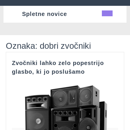
Skip
to
Spletne novice
Ope
content
Butt
Oznaka:
dobri zvočniki
Zvočniki lahko zelo popestrijo
Zvočniki
glasbo, ki jo poslušamo
lahko
zelo
popestrijo
glasbo,
ki
jo
poslušamo