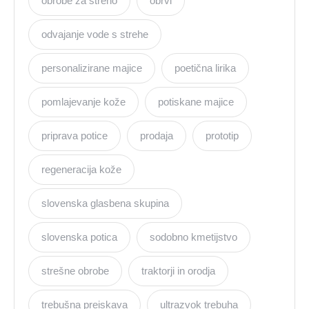
obrobe za streho
obrvi
odvajanje vode s strehe
personalizirane majice
poetična lirika
pomlajevanje kože
potiskane majice
priprava potice
prodaja
prototip
regeneracija kože
slovenska glasbena skupina
slovenska potica
sodobno kmetijstvo
strešne obrobe
traktorji in orodja
trebušna preiskava
ultrazvok trebuha