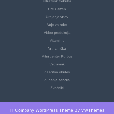
Ultrazvok trebuha
Ure Citizen
Urejanje vrtov
Vaje za roke
Video produkcija
Vitamin c
Vrtna hiška
Vrtni center Kurbus
Vzglavnik
Zaščitna obutev
Zunanja senčila
Zvočniki
IT Company WordPress Theme
By VWThemes