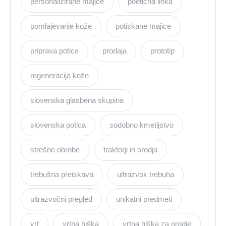
personalizirane majice
poetična lirika
pomlajevanje kože
potiskane majice
priprava potice
prodaja
prototip
regeneracija kože
slovenska glasbena skupina
slovenska potica
sodobno kmetijstvo
strešne obrobe
traktorji in orodja
trebušna preiskava
ultrazvok trebuha
ultrazvočni pregled
unikatni predmeti
vrt
vrtna hiška
vrtna hiška za orodje