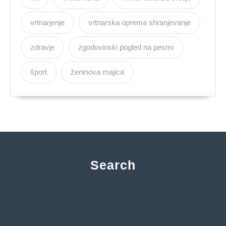
vrtnarjenje
vrtnarska oprema shranjevanje
zdravje
zgodovinski pogled na pesmi
šport
ženinova majica
Search