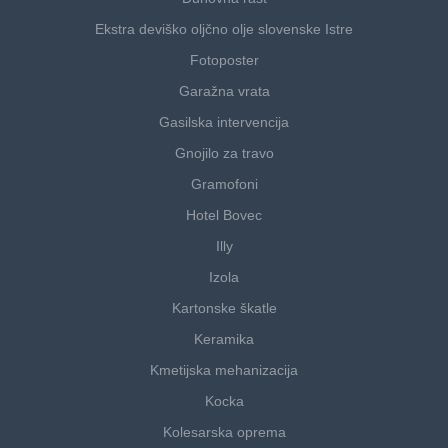
Ekstra deviško oljčno olje slovenske Istre
Fotoposter
Garažna vrata
Gasilska intervencija
Gnojilo za travo
Gramofoni
Hotel Bovec
Illy
Izola
Kartonske škatle
Keramika
Kmetijska mehanizacija
Kocka
Kolesarska oprema