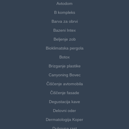
Avtodom
B kompleks
Barva za obrvi
Bazeni Intex
Beljenje zob
Bioklimatska pergola
Botox
Brizganje plastike
Canyoning Bovec
Čiščenje avtomobila
Čiščenje fasade
Degustacija kave
Delovni oder
Dermatologija Koper
Duhovna rast