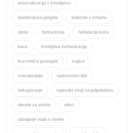
avtomatizacija v kmetijstvu
bioklimatska pergola
bolečine v trebuhu
darilo
fantovščina
hidratacija kože
kava
kmetijska mehanizacija
kozmetični postopek
majice
mezoterapija
nadomestni deli
nakupovanje
napredni stroji za poljedelstvo
obrobe za streho
obrvi
odvajanje vode s strehe