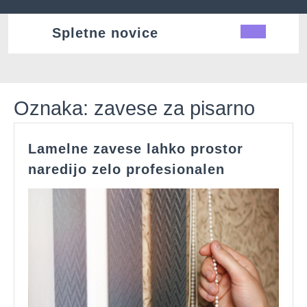
Skip
to
Spletne novice
Ope
content
Butt
Oznaka:
zavese za pisarno
Lamelne zavese lahko prostor
Lamelne
naredijo zelo profesionalen
zavese
lahko
prostor
naredijo
zelo
profesiona