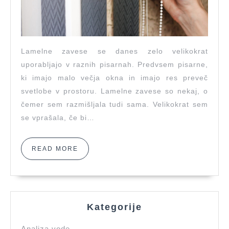
Lamelne zavese se danes zelo velikokrat
uporabljajo v raznih pisarnah. Predvsem pisarne,
ki imajo malo večja okna in imajo res preveč
svetlobe v prostoru. Lamelne zavese so nekaj, o
čemer sem razmišljala tudi sama. Velikokrat sem
se vprašala, če bi…
READ
READ MORE
MORE
Kategorije
Analiza vode