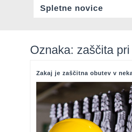
Skip
Spletne novice
to
content
Oznaka:
zaščita pri
Zakaj je zaščitna obutev v ne