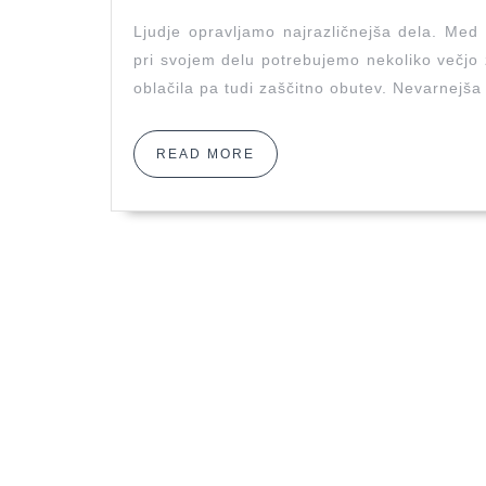
Ljudje opravljamo najrazličnejša dela. Med 
pri svojem delu potrebujemo nekoliko večjo
oblačila pa tudi zaščitno obutev. Nevarnejša
READ
READ MORE
MORE