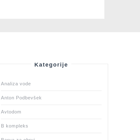
Kategorije
Analiza vode
Anton Podbevšek
Avtodom
B kompleks
?
Barva za obrvi