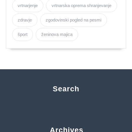
vrtnarjenje
vrtnarska oprema shranjevanje
zdravje
zgodovinski pogled na pesmi
šport
ženinova majica
Search
Archives