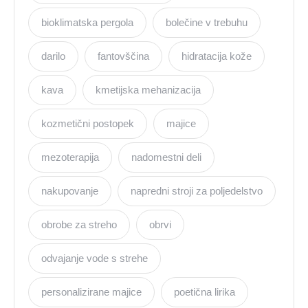
bioklimatska pergola
bolečine v trebuhu
darilo
fantovščina
hidratacija kože
kava
kmetijska mehanizacija
kozmetični postopek
majice
mezoterapija
nadomestni deli
nakupovanje
napredni stroji za poljedelstvo
obrobe za streho
obrvi
odvajanje vode s strehe
personalizirane majice
poetična lirika