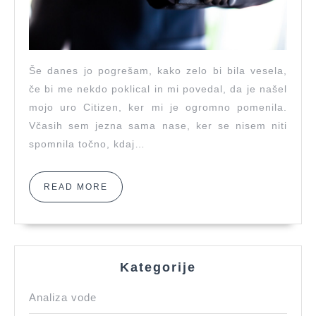
Še danes jo pogrešam, kako zelo bi bila vesela,
če bi me nekdo poklical in mi povedal, da je našel
mojo uro Citizen, ker mi je ogromno pomenila.
Včasih sem jezna sama nase, ker se nisem niti
spomnila točno, kdaj…
READ
READ MORE
MORE
Kategorije
Analiza vode