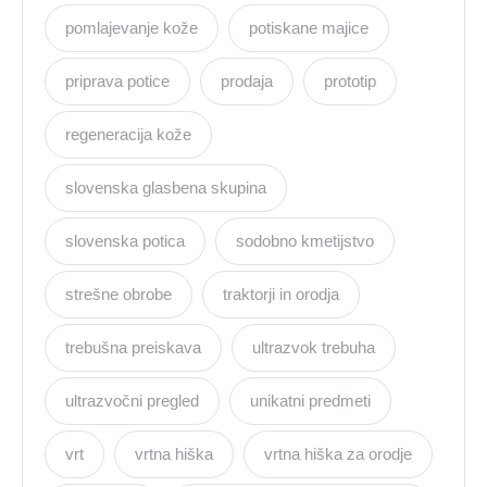
pomlajevanje kože
potiskane majice
priprava potice
prodaja
prototip
regeneracija kože
slovenska glasbena skupina
slovenska potica
sodobno kmetijstvo
strešne obrobe
traktorji in orodja
trebušna preiskava
ultrazvok trebuha
ultrazvočni pregled
unikatni predmeti
vrt
vrtna hiška
vrtna hiška za orodje