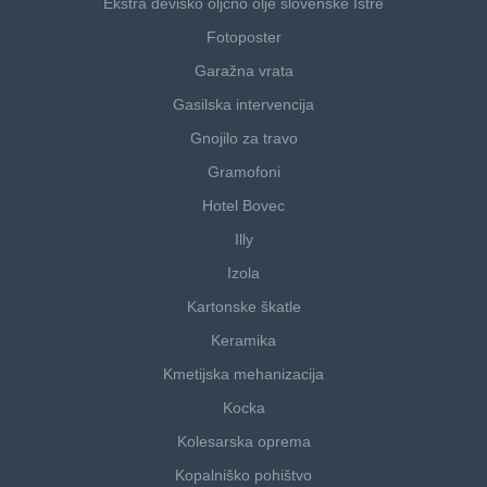
Ekstra deviško oljčno olje slovenske Istre
Fotoposter
Garažna vrata
Gasilska intervencija
Gnojilo za travo
Gramofoni
Hotel Bovec
Illy
Izola
Kartonske škatle
Keramika
Kmetijska mehanizacija
Kocka
Kolesarska oprema
Kopalniško pohištvo