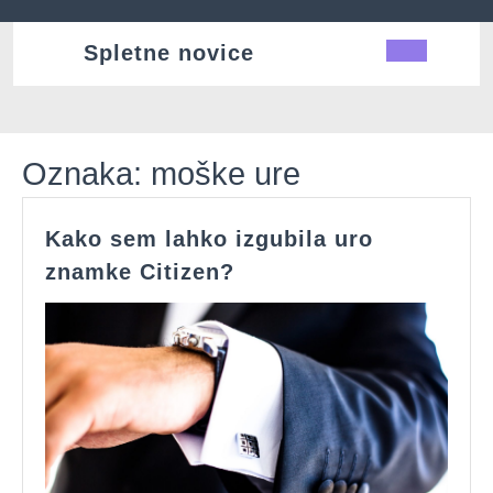
Skip
to
Spletne novice
Ope
content
Butt
Oznaka:
moške ure
Kako sem lahko izgubila uro
Kako
znamke Citizen?
sem
lahko
izgubila
uro
znamke
Citizen?