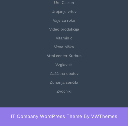
Ure Citizen
Urejanje vrtov
Vaje za roke
Video produkcija
Vitamin c
Vrtna hiška
Vrtni center Kurbus
Vzglavnik
Zaščitna obutev
Zunanja senčila
Zvočniki
IT Company WordPress Theme
By VWThemes
Scroll