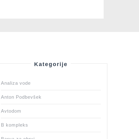
Kategorije
Analiza vode
Anton Podbevšek
Avtodom
B kompleks
Barva za obrvi