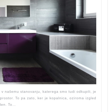
t v našemu stanovanju, katerega smo tudi odkupili, je
prostor. To pa zato, ker je kopalnica, oziroma izgled
oden. To…