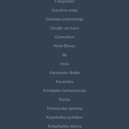
Fotoposter
Garažna vrata
Gasilska intervencija
Gnojilo za travo
Gramofoni
Hotel Bovec
Illy
Izola
Kartonske škatle
Keramika
Kmetijska mehanizacija
Kocka
Kolesarska oprema
Kopalniško pohištvo
Košarkaška tekma