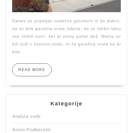
Danes so pripeljali sedežno garnituro in še dobro,
da so bila garažna vrata odprta, da so lahko takoj
vse zložili notri, ker je zunaj padal dež. Malce so
bili tudi v časovni stiski, in če garažna vrata ne bi
bila…
READ
READ MORE
MORE
Kategorije
Analiza vode
Anton Podbevšek