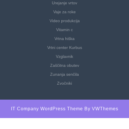
Urejanje vrtov
Vaje za roke
Video produkcija
Vitamin c
Vrtna hiška
Vrtni center Kurbus
Vzglavnik
Zaščitna obutev
Zunanja senčila
Zvočniki
IT Company WordPress Theme
By VWThemes
Scroll
Up