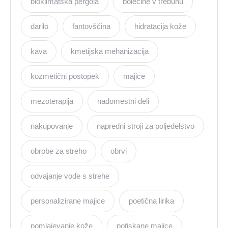
bioklimatska pergola
bolečine v trebuhu
darilo
fantovščina
hidratacija kože
kava
kmetijska mehanizacija
kozmetični postopek
majice
mezoterapija
nadomestni deli
nakupovanje
napredni stroji za poljedelstvo
obrobe za streho
obrvi
odvajanje vode s strehe
personalizirane majice
poetična lirika
pomlajevanje kože
potiskane majice