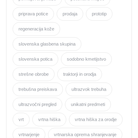
priprava potice
prodaja
prototip
regeneracija kože
slovenska glasbena skupina
slovenska potica
sodobno kmetijstvo
strešne obrobe
traktorji in orodja
trebušna preiskava
ultrazvok trebuha
ultrazvočni pregled
unikatni predmeti
vrt
vrtna hiška
vrtna hiška za orodje
vrtnarjenje
vrtnarska oprema shranjevanje