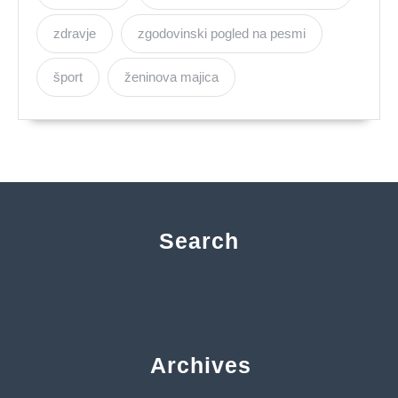
zdravje
zgodovinski pogled na pesmi
šport
ženinova majica
Search
Archives