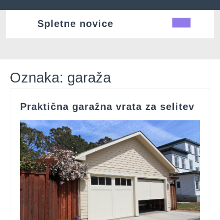
Skip
to
Spletne novice
Ope
content
Butt
Oznaka:
garaža
Prak
Praktična garažna vrata za selitev
gara
vrata
za
selit